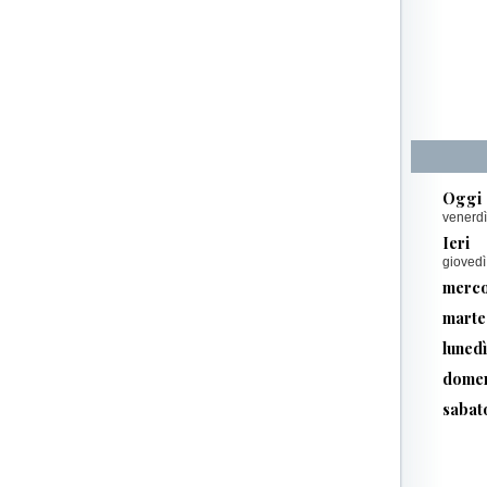
Oggi
venerdì
Ieri
giovedì
merco
marte
luned
domen
sabat