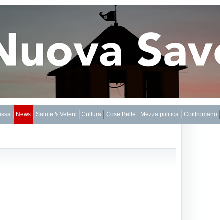
essa
News
Salute & Veleni
Cultura
Cose Belle
Mezza politica
Contromano