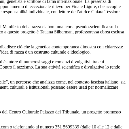
i, genetista e scrittore di fama internazionale. La presenza di
n appuntamento di eccezionale rilievo per Finale Ligure, che accoglie
responsabilità individuale, con letture dell’attrice Chiara Tessiore
l Manifesto della razza elabora una teoria pseudo-scientifica sulla
ico a questo progetto è Tatiana Silberman, professoressa ebrea esclusa
 e ribadisce ciò che la genetica contemporanea dimostra con chiarezza:
idea di razza è un costrutto culturale e ideologico.
ed è autore di numerosi saggi e romanzi divulgativi, tra cui
ontro il razzismo. La sua attività scientifica e divulgativa lo rende
ile”, un percorso che analizza come, nel contesto fascista italiano, sia
menti culturali e istituzionali possano essere usati per normalizzare
no del Centro Culturale Palazzo del Tribunale, un progetto promosso
gaps.com o telefonando al numero 351 5699339 (dalle 10 alle 12 e dalle