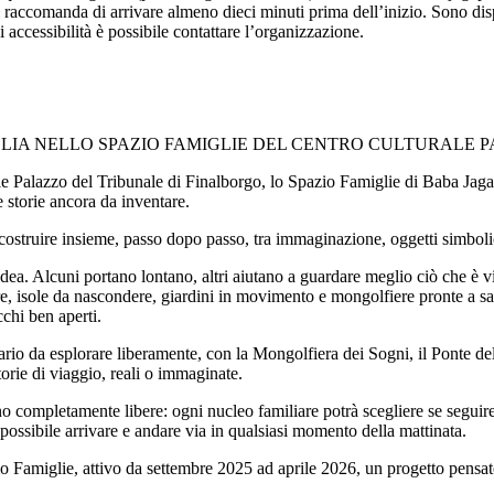
si raccomanda di arrivare almeno dieci minuti prima dell’inizio. Sono dis
i accessibilità è possibile contattare l’organizzazione.
LIA NELLO SPAZIO FAMIGLIE DEL CENTRO CULTURALE 
ale Palazzo del Tribunale di Finalborgo, lo Spazio Famiglie di Baba J
 storie ancora da inventare.
costruire insieme, passo dopo passo, tra immaginazione, oggetti simboli
idea. Alcuni portano lontano, altri aiutano a guardare meglio ciò che è v
sare, isole da nascondere, giardini in movimento e mongolfiere pronte a s
cchi ben aperti.
ario da esplorare liberamente, con la Mongolfiera dei Sogni, il Ponte de
torie di viaggio, reali o immaginate.
nno completamente libere: ogni nucleo familiare potrà scegliere se segui
à possibile arrivare e andare via in qualsiasi momento della mattinata.
 Famiglie, attivo da settembre 2025 ad aprile 2026, un progetto pensato 