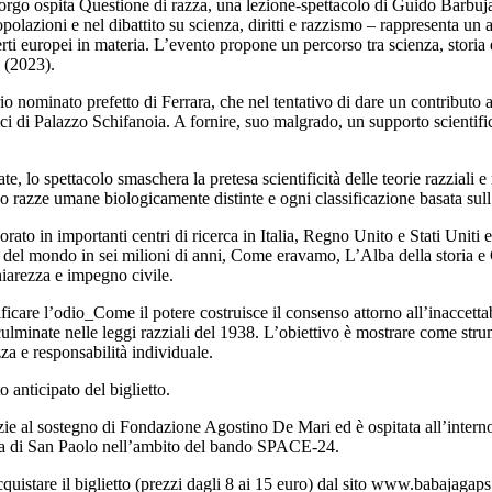
orgo ospita Questione di razza, una lezione-spettacolo di Guido Barbujan
popolazioni e nel dibattito su scienza, diritti e razzismo – rappresenta u
ti europei in materia. L’evento propone un percorso tra scienza, storia e 
o (2023).
io nominato prefetto di Ferrara, che nel tentativo di dare un contributo a
gici di Palazzo Schifanoia. A fornire, suo malgrado, un supporto scientif
e, lo spettacolo smaschera la pretesa scientificità delle teorie razziali
 razze umane biologicamente distinte e ogni classificazione basata sull’
rato in importanti centri di ricerca in Italia, Regno Unito e Stati Uniti 
ro del mondo in sei milioni di anni, Come eravamo, L’Alba della storia e C
chiarezza e impegno civile.
icare l’odio_Come il potere costruisce il consenso attorno all’inaccettab
 culminate nelle leggi razziali del 1938. L’obiettivo è mostrare come stru
a e responsabilità individuale.
to anticipato del biglietto.
azie al sostegno di Fondazione Agostino De Mari ed è ospitata all’inter
ia di San Paolo nell’ambito del bando SPACE-24.
e acquistare il biglietto (prezzi dagli 8 ai 15 euro) dal sito www.babaja