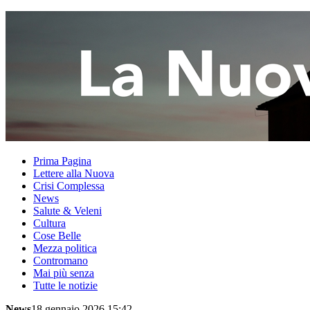
Prima Pagina
Lettere alla Nuova
Crisi Complessa
News
Salute & Veleni
Cultura
Cose Belle
Mezza politica
Contromano
Mai più senza
Tutte le notizie
News
18 gennaio 2026 15:42