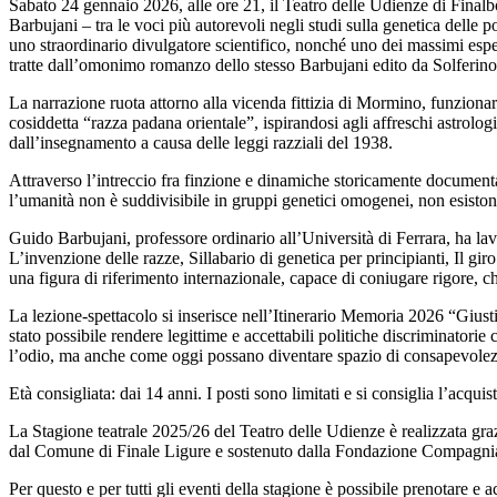
Sabato 24 gennaio 2026, alle ore 21, il Teatro delle Udienze di Finalb
Barbujani – tra le voci più autorevoli negli studi sulla genetica delle 
uno straordinario divulgatore scientifico, nonché uno dei massimi esper
tratte dall’omonimo romanzo dello stesso Barbujani edito da Solferin
La narrazione ruota attorno alla vicenda fittizia di Mormino, funzionar
cosiddetta “razza padana orientale”, ispirandosi agli affreschi astrolo
dall’insegnamento a causa delle leggi razziali del 1938.
Attraverso l’intreccio fra finzione e dinamiche storicamente documentat
l’umanità non è suddivisibile in gruppi genetici omogenei, non esistono
Guido Barbujani, professore ordinario all’Università di Ferrara, ha lavo
L’invenzione delle razze, Sillabario di genetica per principianti, Il gi
una figura di riferimento internazionale, capace di coniugare rigore, 
La lezione-spettacolo si inserisce nell’Itinerario Memoria 2026 “Giustif
stato possibile rendere legittime e accettabili politiche discriminatorie
l’odio, ma anche come oggi possano diventare spazio di consapevolezz
Età consigliata: dai 14 anni. I posti sono limitati e si consiglia l’acquis
La Stagione teatrale 2025/26 del Teatro delle Udienze è realizzata gr
dal Comune di Finale Ligure e sostenuto dalla Fondazione Compagn
Per questo e per tutti gli eventi della stagione è possibile prenotare 