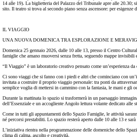
14 alle 19). La biglietteria del Palazzo del Tribunale apre alle 20.30; 
sito. Il teatro si trova al secondo piano senza ascensore: per esigenze d
IL VIAGGIO
UNA NUOVA DOMENICA TRA ESPLORAZIONE E MERAVIG
Domenica 25 gennaio 2026, dalle 10 alle 13, presso il Centro Cultur
famiglie che amano muoversi senza fretta, seguendo mappe invisibili e
“Il Viaggio” è un laboratorio creativo pensato come un’esperienza da 
Ci sono viaggi che si fanno con i piedi e altri che cominciano con un’
invitata a costruire il proprio viaggio personale: tra ponti da attraver
semplice voglia di mettersi in cammino con la fantasia, le mani e gli o
Durante la mattinata lo spazio si trasformerà in un paesaggio immagin
dell’Essenziale e un accogliente Angolo lettura volante dedicato alle s
Come in tutti gli appuntamenti dello Spazio Famiglie, le attività sara
né percorsi prestabiliti. Lo spazio resterà aperto dalle 10 alle 13 e sar
L’iniziativa rientra nella programmazione delle domeniche dello Spazio
clima di calma, ascolto e creatività.