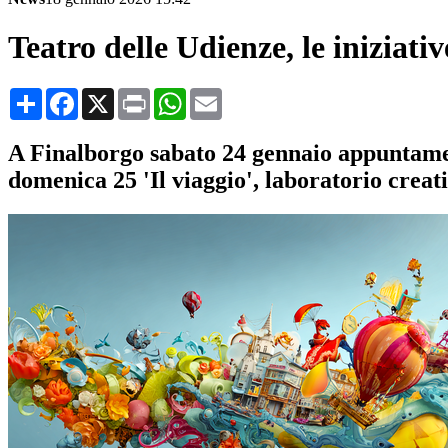
Teatro delle Udienze, le iniziat
Condividi
Facebook
X
Print
WhatsApp
Email
A Finalborgo sabato 24 gennaio appuntament
domenica 25 'Il viaggio', laboratorio creat