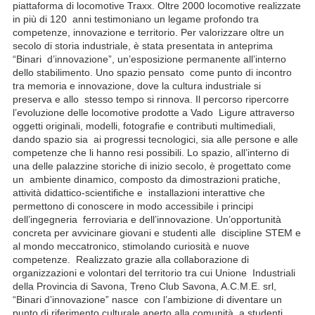
piattaforma di locomotive Traxx. Oltre 2000 locomotive realizzate
in più di 120 anni testimoniano un legame profondo tra
competenze, innovazione e territorio. Per valorizzare oltre un
secolo di storia industriale, è stata presentata in anteprima
“Binari d’innovazione”, un’esposizione permanente all’interno
dello stabilimento. Uno spazio pensato come punto di incontro
tra memoria e innovazione, dove la cultura industriale si
preserva e allo stesso tempo si rinnova. Il percorso ripercorre
l’evoluzione delle locomotive prodotte a Vado Ligure attraverso
oggetti originali, modelli, fotografie e contributi multimediali,
dando spazio sia ai progressi tecnologici, sia alle persone e alle
competenze che li hanno resi possibili. Lo spazio, all’interno di
una delle palazzine storiche di inizio secolo, è progettato come
un ambiente dinamico, composto da dimostrazioni pratiche,
attività didattico-scientifiche e installazioni interattive che
permettono di conoscere in modo accessibile i principi
dell’ingegneria ferroviaria e dell’innovazione. Un’opportunità
concreta per avvicinare giovani e studenti alle discipline STEM e
al mondo meccatronico, stimolando curiosità e nuove
competenze. Realizzato grazie alla collaborazione di
organizzazioni e volontari del territorio tra cui Unione Industriali
della Provincia di Savona, Treno Club Savona, A.C.M.E. srl,
“Binari d’innovazione” nasce con l’ambizione di diventare un
punto di riferimento culturale aperto alla comunità, a studenti,