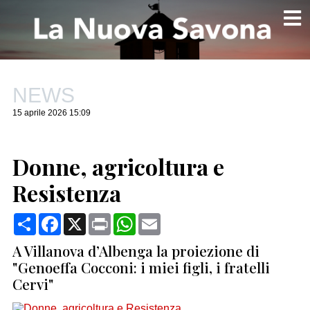
NEWS
15 aprile 2026 15:09
Donne, agricoltura e
Resistenza
Condividi
Facebook
X
Print
WhatsApp
Email
A Villanova d’Albenga la proiezione di
"Genoeffa Cocconi: i miei figli, i fratelli
Cervi"