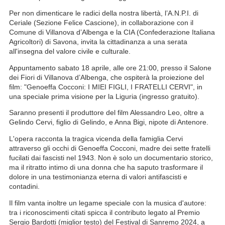
Per non dimenticare le radici della nostra libertà, l’A.N.P.I. di
Ceriale (Sezione Felice Cascione), in collaborazione con il
Comune di Villanova d’Albenga e la CIA (Confederazione Italiana
Agricoltori) di Savona, invita la cittadinanza a una serata
all'insegna del valore civile e culturale.
Appuntamento sabato 18 aprile, alle ore 21:00, presso il Salone
dei Fiori di Villanova d’Albenga, che ospiterà la proiezione del
film: "Genoeffa Cocconi: I MIEI FIGLI, I FRATELLI CERVI", in
una speciale prima visione per la Liguria (ingresso gratuito).
Saranno presenti il produttore del film Alessandro Leo, oltre a
Gelindo Cervi, figlio di Gelindo, e Anna Bigi, nipote di Antenore.
L'opera racconta la tragica vicenda della famiglia Cervi
attraverso gli occhi di Genoeffa Cocconi, madre dei sette fratelli
fucilati dai fascisti nel 1943. Non è solo un documentario storico,
ma il ritratto intimo di una donna che ha saputo trasformare il
dolore in una testimonianza eterna di valori antifascisti e
contadini.
Il film vanta inoltre un legame speciale con la musica d'autore:
tra i riconoscimenti citati spicca il contributo legato al Premio
Sergio Bardotti (miglior testo) del Festival di Sanremo 2024, a