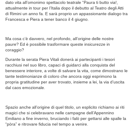
dato vita all’omonimo spettacolo teatrale “Paura ti butto via!,
attualmente in tour per l’Italia dopo il debutto al Teatro degli Atti
di Rimini un anno fa. E sarà proprio un appassionante dialogo tra
Francesca e Piera a tener banco il 4 giugno.
Ma cosa c’è davvero, nel profondo, all’origine delle nostre
paure? Ed è possibile trasformare queste insicurezze in
coraggio?
Durante la serata Piera Vitali donerà ai partecipanti i tesori
racchiusi nel suo libro, capaci di guidarci alla conquista del
benessere interiore, a volte di salvare la vita, come dimostrano le
tante testimonianze di coloro che ancora oggi esprimono la
propria gratitudine per aver trovato, insieme a lei, la via d’uscita
dal caos emozionale.
Spazio anche all’origine di quel titolo, un esplicito richiamo ai riti
magici che si celebravano nelle campagne dell’Appennino
Emiliano a fine inverno, bruciando i falò per gettarsi alle spalle la
“pòra” e ritrovare fiducia nel tempo a venire.