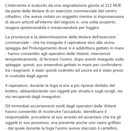
L’intervento è scaturito da una segnalazione giunta al 112 NUE
da parte della titolare di un esercizio commerciale del centro
cittadino, che aveva notato un soggetto mentre si impossessava
di alcuni articoli all’interno del negozio e, una volta scoperto,
reagiva spintonandola e minacciandola per fuggire.
La prontezza e la determinazione della titolare dell’esercizio
commerciale - che ha inseguito il rapinatore sino alla vicina
spiaggia del Prolungamento dove si è addirittura gettato in mare
- hanno consentito agli operatori delle Volanti, intervenuti
tempestivamente, di fermare l’uomo, dopo averlo inseguito sulla
spiaggia: questi, pur essendosi gettato in mare per confondersi
tra i bagnanti, è stato quindi costretto ad uscire ed è stato preso
in custodia dagli agenti.
Il rapinatore, durante la fuga si era a più riprese disfatto del
bottino, abbandonando vari oggetti per strada e sugli scogli, via
via recuperati dagli inseguitori.
Gli immediati accertamenti svolti dagli operatori delle Volanti
hanno consentito di ricostruire l’accaduto, identificare il
responsabile, procedere al suo arresto ed accertare che tra gli
oggetti in suo possesso, era presente anche uno zaino griffato
-
dal quale durante la fuga l’uomo aveva staccato il cartellino,