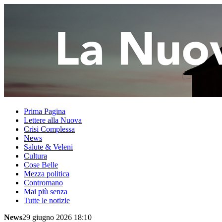
Prima Pagina
Lettere alla Nuova
Crisi Complessa
News
Salute & Veleni
Cultura
Cose Belle
Mezza politica
Contromano
Mai più senza
Tutte le notizie
News
29 giugno 2026 18:10