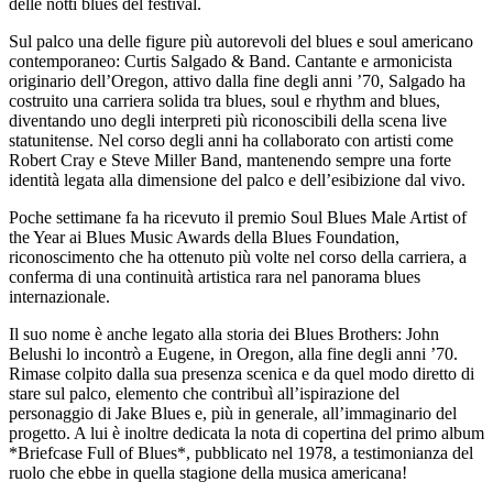
delle notti blues del festival.
Sul palco una delle figure più autorevoli del blues e soul americano
contemporaneo: Curtis Salgado & Band. Cantante e armonicista
originario dell’Oregon, attivo dalla fine degli anni ’70, Salgado ha
costruito una carriera solida tra blues, soul e rhythm and blues,
diventando uno degli interpreti più riconoscibili della scena live
statunitense. Nel corso degli anni ha collaborato con artisti come
Robert Cray e Steve Miller Band, mantenendo sempre una forte
identità legata alla dimensione del palco e dell’esibizione dal vivo.
Poche settimane fa ha ricevuto il premio Soul Blues Male Artist of
the Year ai Blues Music Awards della Blues Foundation,
riconoscimento che ha ottenuto più volte nel corso della carriera, a
conferma di una continuità artistica rara nel panorama blues
internazionale.
Il suo nome è anche legato alla storia dei Blues Brothers: John
Belushi lo incontrò a Eugene, in Oregon, alla fine degli anni ’70.
Rimase colpito dalla sua presenza scenica e da quel modo diretto di
stare sul palco, elemento che contribuì all’ispirazione del
personaggio di Jake Blues e, più in generale, all’immaginario del
progetto. A lui è inoltre dedicata la nota di copertina del primo album
*Briefcase Full of Blues*, pubblicato nel 1978, a testimonianza del
ruolo che ebbe in quella stagione della musica americana!