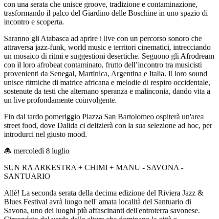
con una serata che unisce groove, tradizione e contaminazione,
trasformando il palco del Giardino delle Boschine in uno spazio di
incontro e scoperta.
Saranno gli Atabasca ad aprire i live con un percorso sonoro che
attraversa jazz-funk, world music e territori cinematici, intrecciando
un mosaico di ritmi e suggestioni desertiche. Seguono gli Afrodream
con il loro afrobeat contaminato, frutto dell’incontro tra musicisti
provenienti da Senegal, Martinica, Argentina e Italia. Il loro sound
unisce ritmiche di matrice africana e melodie di respiro occidentale,
sostenute da testi che alternano speranza e malinconia, dando vita a
un live profondamente coinvolgente.
Fin dal tardo pomeriggio Piazza San Bartolomeo ospiterà un'area
street food, dove Dalida ci delizierà con la sua selezione ad hoc, per
introdurci nel giusto mood.
🐙 mercoledì 8 luglio
SUN RA ARKESTRA + CHIMI + MANU - SAVONA -
SANTUARIO
Allé! La seconda serata della decima edizione del Riviera Jazz &
Blues Festival avrà luogo nell' amata località del Santuario di
Savona, uno dei luoghi più affascinanti dell'entroterra savonese.