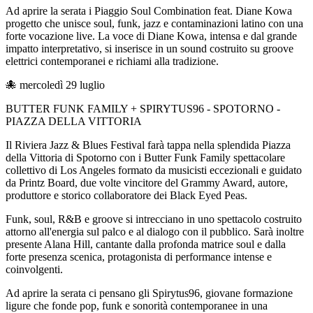
Ad aprire la serata i Piaggio Soul Combination feat. Diane Kowa
progetto che unisce soul, funk, jazz e contaminazioni latino con una
forte vocazione live. La voce di Diane Kowa, intensa e dal grande
impatto interpretativo, si inserisce in un sound costruito su groove
elettrici contemporanei e richiami alla tradizione.
🐙 mercoledì 29 luglio
BUTTER FUNK FAMILY + SPIRYTUS96 - SPOTORNO -
PIAZZA DELLA VITTORIA
Il Riviera Jazz & Blues Festival farà tappa nella splendida Piazza
della Vittoria di Spotorno con i Butter Funk Family spettacolare
collettivo di Los Angeles formato da musicisti eccezionali e guidato
da Printz Board, due volte vincitore del Grammy Award, autore,
produttore e storico collaboratore dei Black Eyed Peas.
Funk, soul, R&B e groove si intrecciano in uno spettacolo costruito
attorno all'energia sul palco e al dialogo con il pubblico. Sarà inoltre
presente Alana Hill, cantante dalla profonda matrice soul e dalla
forte presenza scenica, protagonista di performance intense e
coinvolgenti.
Ad aprire la serata ci pensano gli Spirytus96, giovane formazione
ligure che fonde pop, funk e sonorità contemporanee in una