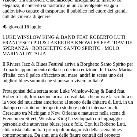
eleganza, il concerto si trasforma in un coinvolgente viaggio
audiovisivo capace di trasportare il pubblico nel cuore dei grandi
cult del cinema di genere.
🐙 giovedì 16 luglio
LUKE WINSLOW KING & BAND FEAT ROBERTO LUTI +
FRANCESCO PIU & LAKEETRA KNOWLES FEAT DAVIDE
SPERANZA - BORGHETTO SANTO SPIRITO - MOLO
MARINAI D'ITALIA
Il Riviera Jazz & Blues Festival arriva a Borghetto Santo Spirito per
il quarto appuntamento della sua decima edizione. In Piazza Marinai
d'Italia, con il palco affacciato sul mare, andrà in scena uno dei
migliori blues summit che si possano vivere in Italia!
Protagonisti della serata sono Luke Winslow-King & Band feat.
Roberto Luti, formazione ormai consolidata che unisce la scrittura e
la voce del musicista americano al suono della chitarra di Luti, in un
dialogo costruito nel tempo tra studio e palchi internazionali.
Cresciuto tra Michigan e New Orleans e maturato nella scena di
Frenchmen Street, Winslow King ha sviluppato un linguaggio
personale che attraversa blues, jazz e folk. Con lui Roberto Luti,
chitarrista italiano tra i principali protagonisti della scena blues
contemporanea. Da anni una delle figure centrali del progetto