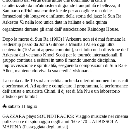
Circondato dal verde delle alture che dominano la città e
caratterizzato da un'atmosfera di grande tranquillità e bellezza, il
Santuario offrirà una cornice ideale per accogliere una delle
formazioni più longeve e influenti della storia del jazz: la Sun Ra
Arkestra 🪐 nella loro unica data in italiana e nella quinta
organizzata durante gli anni dall' associazione Raindogs House.
Dopo la morte di Sun Ra (1993) l’Arkestra non si è mai fermata: la
leadership passò da John Gilmore a Marshall Allen oggi ultra
centenario (102 anni appena compiuti), sostituito nella direzione dell'
Arkestra dal veterano Knoel Scott per le tournée internazionali. Il
gruppo continua a esibirsi in tutto il mondo unendo disciplina,
improvvisazione e spiritualità, eseguendo composizioni di Sun Ra e
Allen, mantenendo viva la sua eredità visionaria.
La serata dalle 19 sarà arricchita anche da ulteriori momenti musicali
e performativi. Ad aprire e completare il programma, la performance
dell’artista e musicista Chimi, il dj set di Ma Nu e un laboratorio
artistico per bimbi!
🐙 sabato 11 luglio
GAZZARA plays SOUNDTRACKS: Viaggio musicale nel cinema
poliziesco e di spionaggio degli anni ’60 e ’70 - ALBISSOLA
MARINA (Passeggiata degli artisti)