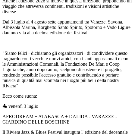
Anche l'edizione 2026 si muove in questa direzione, proponendo un
viaggio che attraversa continenti, tradizioni e visioni artistiche
diverse.
Dal 3 luglio al 4 agosto sette appuntamenti tra Varazze, Savona,
Albissola Marina, Borghetto Santo Spirito, Spotorno e Vado Ligure
daranno vita alla decima edizione del festival.
"Siamo felici - dichiarano gli organizzatori - di condividere questo
traguardo con i vecchi e nuovi amici, con i tanti appassionati e con
le Amministrazioni Comunali, la Fondazione De Mari e Coop
Liguria che, anno dopo anno, scelgono di sostenere il progetto,
rendendo possibile l'accesso gratuito e contribuendo a portare
musica di qualità mai scontata nei luoghi più belli della nostra
Riviera".
Ecco come suona:
🐙 venerdì 3 luglio
AFRODREAM + ATABASCA + DALIDA - VARAZZE -
GIARDINO DELLE BOSCHINE
Il Riviera Jazz & Blues Festival inaugura l' edizione del decennale