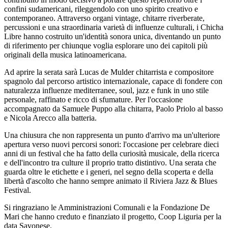
confini sudamericani, rileggendolo con uno spirito creativo e
contemporaneo. Attraverso organi vintage, chitarre riverberate,
percussioni e una straordinaria varietà di influenze culturali, i Chicha
Libre hanno costruito un'identità sonora unica, diventando un punto
di riferimento per chiunque voglia esplorare uno dei capitoli più
originali della musica latinoamericana.
Ad aprire la serata sarà Lucas de Mulder chitarrista e compositore
spagnolo dal percorso artistico internazionale, capace di fondere con
naturalezza influenze mediterranee, soul, jazz e funk in uno stile
personale, raffinato e ricco di sfumature. Per l'occasione
accompagnato da Samuele Puppo alla chitarra, Paolo Priolo al basso
e Nicola Arecco alla batteria.
Una chiusura che non rappresenta un punto d'arrivo ma un'ulteriore
apertura verso nuovi percorsi sonori: l'occasione per celebrare dieci
anni di un festival che ha fatto della curiosità musicale, della ricerca
e dell'incontro tra culture il proprio tratto distintivo. Una serata che
guarda oltre le etichette e i generi, nel segno della scoperta e della
libertà d'ascolto che hanno sempre animato il Riviera Jazz & Blues
Festival.
Si ringraziano le Amministrazioni Comunali e la Fondazione De
Mari che hanno creduto e finanziato il progetto, Coop Liguria per la
data Savonese.