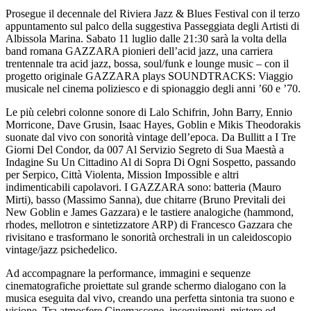
Prosegue il decennale del Riviera Jazz & Blues Festival con il terzo
appuntamento sul palco della suggestiva Passeggiata degli Artisti di
Albissola Marina. Sabato 11 luglio dalle 21:30 sarà la volta della
band romana GAZZARA pionieri dell’acid jazz, una carriera
trentennale tra acid jazz, bossa, soul/funk e lounge music – con il
progetto originale GAZZARA plays SOUNDTRACKS: Viaggio
musicale nel cinema poliziesco e di spionaggio degli anni ’60 e ’70.
Le più celebri colonne sonore di Lalo Schifrin, John Barry, Ennio
Morricone, Dave Grusin, Isaac Hayes, Goblin e Mikis Theodorakis
suonate dal vivo con sonorità vintage dell’epoca. Da Bullitt a I Tre
Giorni Del Condor, da 007 Al Servizio Segreto di Sua Maestà a
Indagine Su Un Cittadino Al di Sopra Di Ogni Sospetto, passando
per Serpico, Città Violenta, Mission Impossible e altri
indimenticabili capolavori. I GAZZARA sono: batteria (Mauro
Mirti), basso (Massimo Sanna), due chitarre (Bruno Previtali dei
New Goblin e James Gazzara) e le tastiere analogiche (hammond,
rhodes, mellotron e sintetizzatore ARP) di Francesco Gazzara che
rivisitano e trasformano le sonorità orchestrali in un caleidoscopio
vintage/jazz psichedelico.
Ad accompagnare la performance, immagini e sequenze
cinematografiche proiettate sul grande schermo dialogano con la
musica eseguita dal vivo, creando una perfetta sintonia tra suono e
visione. Tra atmosfere Cinemascope, inseguimenti, mistero ed