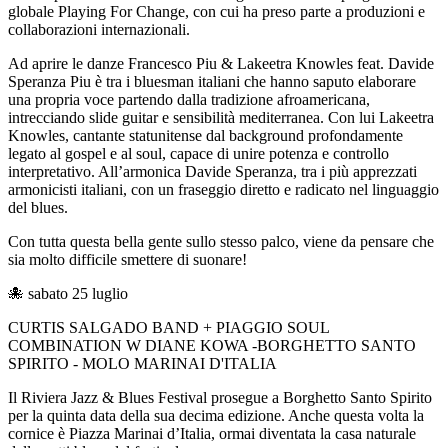
globale Playing For Change, con cui ha preso parte a produzioni e
collaborazioni internazionali.
Ad aprire le danze Francesco Piu & Lakeetra Knowles feat. Davide
Speranza Piu è tra i bluesman italiani che hanno saputo elaborare
una propria voce partendo dalla tradizione afroamericana,
intrecciando slide guitar e sensibilità mediterranea. Con lui Lakeetra
Knowles, cantante statunitense dal background profondamente
legato al gospel e al soul, capace di unire potenza e controllo
interpretativo. All’armonica Davide Speranza, tra i più apprezzati
armonicisti italiani, con un fraseggio diretto e radicato nel linguaggio
del blues.
Con tutta questa bella gente sullo stesso palco, viene da pensare che
sia molto difficile smettere di suonare!
🐙 sabato 25 luglio
CURTIS SALGADO BAND + PIAGGIO SOUL
COMBINATION W DIANE KOWA -BORGHETTO SANTO
SPIRITO - MOLO MARINAI D'ITALIA
Il Riviera Jazz & Blues Festival prosegue a Borghetto Santo Spirito
per la quinta data della sua decima edizione. Anche questa volta la
cornice è Piazza Marinai d’Italia, ormai diventata la casa naturale