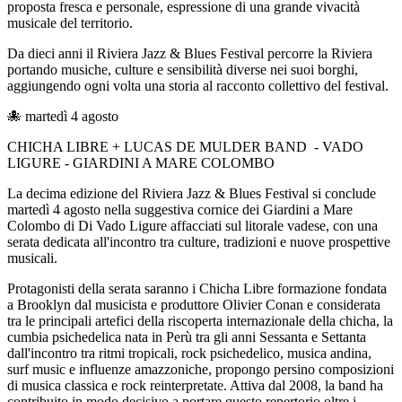
proposta fresca e personale, espressione di una grande vivacità
musicale del territorio.
Da dieci anni il Riviera Jazz & Blues Festival percorre la Riviera
portando musiche, culture e sensibilità diverse nei suoi borghi,
aggiungendo ogni volta una storia al racconto collettivo del festival.
🐙 martedì 4 agosto
CHICHA LIBRE + LUCAS DE MULDER BAND - VADO
LIGURE - GIARDINI A MARE COLOMBO
La decima edizione del Riviera Jazz & Blues Festival si conclude
martedì 4 agosto nella suggestiva cornice dei Giardini a Mare
Colombo di Di Vado Ligure affacciati sul litorale vadese, con una
serata dedicata all'incontro tra culture, tradizioni e nuove prospettive
musicali.
Protagonisti della serata saranno i Chicha Libre formazione fondata
a Brooklyn dal musicista e produttore Olivier Conan e considerata
tra le principali artefici della riscoperta internazionale della chicha, la
cumbia psichedelica nata in Perù tra gli anni Sessanta e Settanta
dall'incontro tra ritmi tropicali, rock psichedelico, musica andina,
surf music e influenze amazzoniche, propongo persino composizioni
di musica classica e rock reinterpretate. Attiva dal 2008, la band ha
contribuito in modo decisivo a portare questo repertorio oltre i