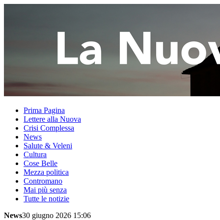
Prima Pagina
Lettere alla Nuova
Crisi Complessa
News
Salute & Veleni
Cultura
Cose Belle
Mezza politica
Contromano
Mai più senza
Tutte le notizie
News
30 giugno 2026 15:06