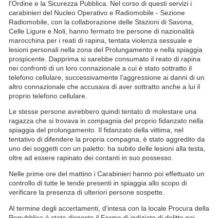
l'Ordine e la Sicurezza Pubblica. Nel corso di questi servizi i
carabinieri del Nucleo Operativo e Radiomobile - Sezione
Radiomobile, con la collaborazione delle Stazioni di Savona,
Celle Ligure e Noli, hanno fermato tre persone di nazionalità
marocchina per i reati di rapina, tentata violenza sessuale e
lesioni personali nella zona del Prolungamento e nella spiaggia
prospicente. Dapprima si sarebbe consumato il reato di rapina
nei confronti di un loro connazionale a cui è stato sottratto il
telefono cellulare, successivamente l'aggressione ai danni di un
altro connazionale che accusava di aver sottratto anche a lui il
proprio telefono cellulare.
Le stesse persone avrebbero quindi tentato di molestare una
ragazza che si trovava in compagnia del proprio fidanzato nella
spiaggia del prolungamento. Il fidanzato della vittima, nel
tentativo di difendere la propria compagna, è stato aggredito da
uno dei soggetti con un paletto: ha subito delle lesioni alla testa,
oltre ad essere rapinato dei contanti in suo possesso.
Nelle prime ore del mattino i Carabinieri hanno poi effettuato un
controllo di tutte le tende presenti in spiaggia allo scopo di
verificare la presenza di ulteriori persone sospette.
Al termine degli accertamenti, d'intesa con la locale Procura della
Repubblica è stato disposto il Fermo di indiziato di delitto nei