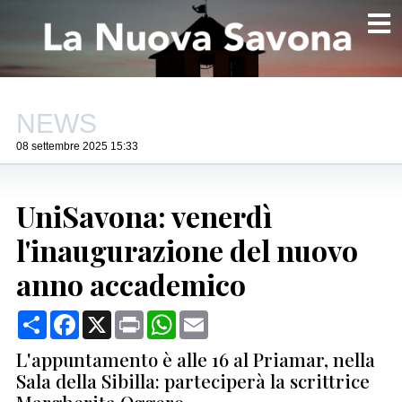
NEWS
08 settembre 2025 15:33
UniSavona: venerdì
l'inaugurazione del nuovo
anno accademico
Condividi
Facebook
X
Print
WhatsApp
Email
L'appuntamento è alle 16 al Priamar, nella
Sala della Sibilla: parteciperà la scrittrice
Margherita Oggero