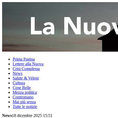
Prima Pagina
Lettere alla Nuova
Crisi Complessa
News
Salute & Veleni
Cultura
Cose Belle
Mezza politica
Contromano
Mai più senza
Tutte le notizie
News
18 dicembre 2025 15:51