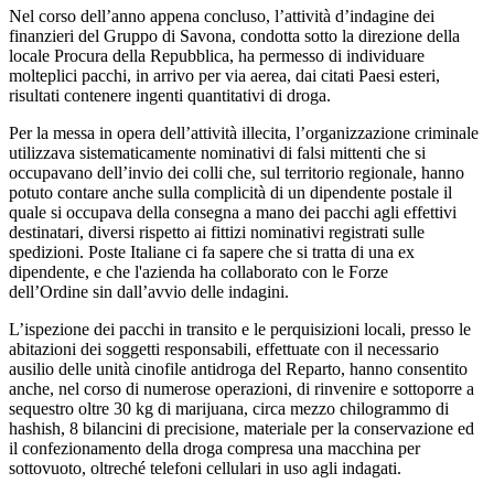
Nel corso dell’anno appena concluso, l’attività d’indagine dei
finanzieri del Gruppo di Savona, condotta sotto la direzione della
locale Procura della Repubblica, ha permesso di individuare
molteplici pacchi, in arrivo per via aerea, dai citati Paesi esteri,
risultati contenere ingenti quantitativi di droga.
Per la messa in opera dell’attività illecita, l’organizzazione criminale
utilizzava sistematicamente nominativi di falsi mittenti che si
occupavano dell’invio dei colli che, sul territorio regionale, hanno
potuto contare anche sulla complicità di un dipendente postale il
quale si occupava della consegna a mano dei pacchi agli effettivi
destinatari, diversi rispetto ai fittizi nominativi registrati sulle
spedizioni. Poste Italiane ci fa sapere che si tratta di
una ex
dipendente, e che l'azienda ha collaborato con le Forze
dell’Ordine sin dall’avvio delle indagini.
L’ispezione dei pacchi in transito e le perquisizioni locali, presso le
abitazioni dei soggetti responsabili, effettuate con il necessario
ausilio delle unità cinofile antidroga del Reparto, hanno consentito
anche, nel corso di numerose operazioni, di rinvenire e sottoporre a
sequestro oltre 30 kg di marijuana, circa mezzo chilogrammo di
hashish, 8 bilancini di precisione, materiale per la conservazione ed
il confezionamento della droga compresa una macchina per
sottovuoto, oltreché telefoni cellulari in uso agli indagati.