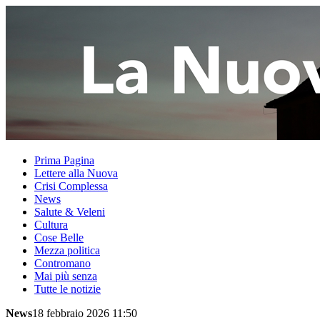
Prima Pagina
Lettere alla Nuova
Crisi Complessa
News
Salute & Veleni
Cultura
Cose Belle
Mezza politica
Contromano
Mai più senza
Tutte le notizie
News
18 febbraio 2026 11:50