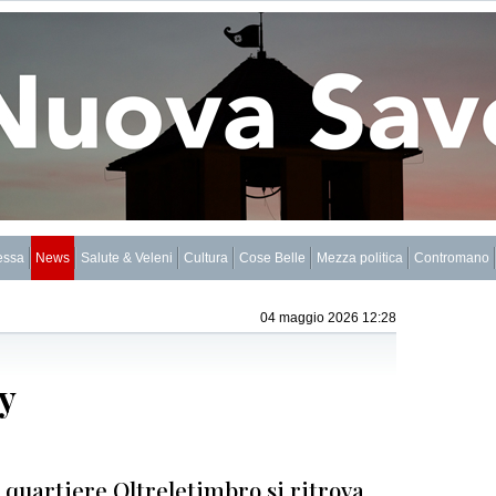
essa
News
Salute & Veleni
Cultura
Cose Belle
Mezza politica
Contromano
04 maggio 2026 12:28
y
 quartiere Oltreletimbro si ritrova