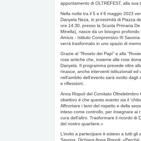
appuntamento di OLTREFEST, alla sua t
Nella notte tra il 5 e il 6 maggio 2023 
Danyela Neza, in prossimità di Piazza del
ore 14:30, presso la Scuola Primaria De 
Minella), nasce da un bisogno profondo d
Amicis - Istituto Comprensivo III Savona
verrà trasformato in uno spazio di memor
Grazie al “Roseto dei Papi” e alla “Rosie
rose antiche che, insieme alle rose don
Danyela. Il programma prevede oltre alla
rinasce, anche interventi istituzionali ed
nell’ambito dell’evento sarà svolto dagli
e riflessioni.
Anna Rispoli del Comitato Oltreletimbro h
obiettivo è che questo evento sia il 'chi
Affrontare i temi del rispetto e della sess
inteso come controllo, per insegnare ai 
cura dell'altro. Trasformare il ricordo d
del nostro quartiere.»
L’invito a partecipare è esteso a tutti gli 
Savona. Dichiara Anna Rispoli: «Perché e