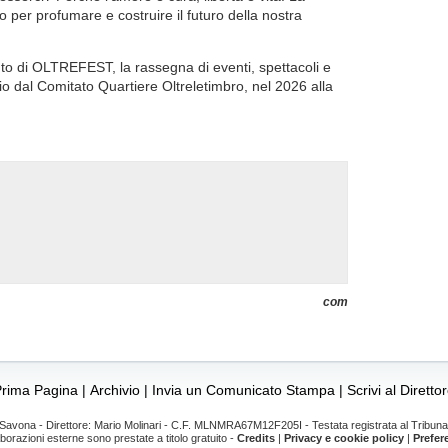
per profumare e costruire il futuro della nostra
to di OLTREFEST, la rassegna di eventi, spettacoli e
o dal Comitato Quartiere Oltreletimbro, nel 2026 alla
com
Prima Pagina
|
Archivio
|
Invia un Comunicato Stampa
|
Scrivi al Diretto
avona - Direttore: Mario Molinari - C.F. MLNMRA67M12F205I - Testata registrata al Tribunal
aborazioni esterne sono prestate a titolo gratuito -
Credits
|
Privacy e cookie policy
|
Prefer