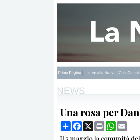
Prima Pagina
Lettere alla Nuova
Crisi Compl
NEWS
Una rosa per Dan
Condividi
Facebook
X
Print
WhatsApp
Email
Il 5 maggio la comunità del