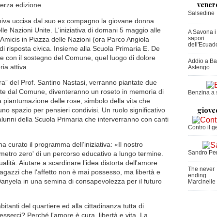
vener
erza edizione.
Salsedine
veniva uccisa dal suo ex compagno la giovane donna
le Nazioni Unite. L'iniziativa di domani 5 maggio alle
A Savona i
sapori
Amicis in Piazza delle Nazioni (ora Parco Angiola
dell'Ecuad
i risposta civica. Insieme alla Scuola Primaria E. De
 e con il sostegno del Comune, quel luogo di dolore
Addio a Ba
ia attiva.
Astengo
ra” del Prof. Santino Nastasi, verranno piantate due
ate dal Comune, diventeranno un roseto in memoria di
Benzina a s
 piantumazione delle rose, simbolo della vita che
giove
 uno spazio per pensieri condivisi. Un ruolo significativo
 alunni della Scuola Primaria che interverranno con canti
Contro il g
a curato il programma dell’iniziativa: «Il nostro
Sandro Per
lometro zero' di un percorso educativo a lungo termine.
ualità. Aiutare a scardinare l’idea distorta dell'amore
The never
ragazzi che l'affetto non è mai possesso, ma libertà e
ending
i Danyela in una semina di consapevolezza per il futuro
Marcinelle
abitanti del quartiere ed alla cittadinanza tutta di
sserci? Perché l'amore è cura, libertà e vita. La