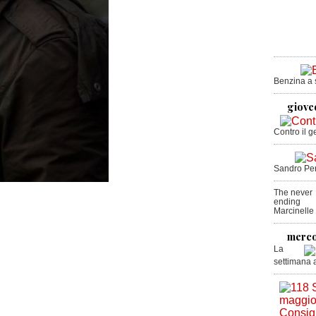
Benzina a s
giove
Contro il g
Sandro Per
The never
ending
Marcinelle
merco
La
settimana 