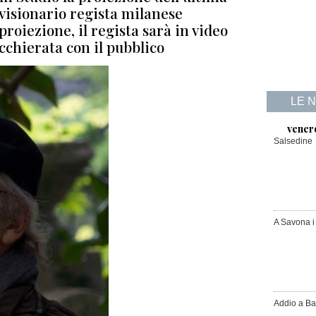
 visionario regista milanese
proiezione, il regista sarà in video
chierata con il pubblico
LE 
vener
Salsedine
A Savona i
Addio a Ba