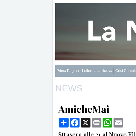
Prima Pagina
Lettere alla Nuova
Crisi Compl
NEWS
AmicheMai
Condividi
Facebook
X
Print
WhatsApp
Email
Sttasera alle 21 al Nuovo F