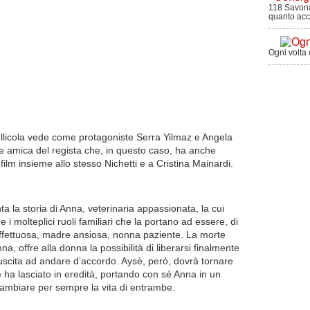
118 Savona
quanto acc
Ogni volta
llicola vede come protagoniste Serra Yilmaz e Angela
o e amica del regista che, in questo caso, ha anche
film insieme allo stesso Nichetti e a Cristina Mainardi.
 la storia di Anna, veterinaria appassionata, la cui
a e i molteplici ruoli familiari che la portano ad essere, di
a affettuosa, madre ansiosa, nonna paziente. La morte
na, offre alla donna la possibilità di liberarsi finalmente
uscita ad andare d’accordo. Aysè, però, dovrà tornare
le ha lasciato in eredità, portando con sé Anna in un
 cambiare per sempre la vita di entrambe.