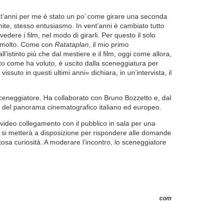
nt’anni per me è stato un po’ come girare una seconda
ite, stesso entusiasmo. In vent’anni è cambiato tutto
dere i film, nel modo di girarli. Per questo il solo
o molto. Come con
Ratataplan
, il mio primo
’istinto più che dal mestiere e il film, oggi come allora,
ato come ha voluto, è uscito dalla sceneggiatura per
ssuto in questi ultimi anni» dichiara, in un’intervista, il
sceneggiatore. Ha collaborato con Bruno Bozzetto e, dal
ale del panorama cinematografico italiano ed europeo.
 video collegamento con il pubblico in sala per una
e si metterà a disposizione per rispondere alle domande
osa curiosità. A moderare l’incontro, lo sceneggiatore
com