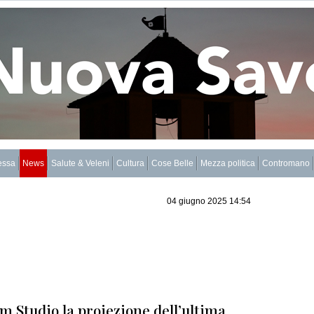
essa
News
Salute & Veleni
Cultura
Cose Belle
Mezza politica
Contromano
04 giugno 2025 14:54
ilm Studio la proiezione dell’ultima