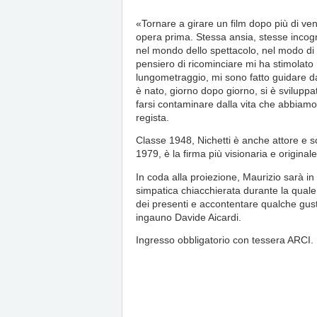
«Tornare a girare un film dopo più di ve
opera prima. Stessa ansia, stesse incogn
nel mondo dello spettacolo, nel modo di ve
pensiero di ricominciare mi ha stimolat
lungometraggio, mi sono fatto guidare dall
è nato, giorno dopo giorno, si è svilupp
farsi contaminare dalla vita che abbiamo vi
regista.
Classe 1948, Nichetti è anche attore e 
1979, è la firma più visionaria e origin
In coda alla proiezione, Maurizio sarà in
simpatica chiacchierata durante la qual
dei presenti e accontentare qualche gust
ingauno Davide Aicardi.
Ingresso obbligatorio con tessera ARCI.