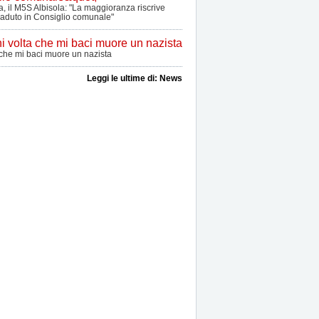
, il M5S Albisola: "La maggioranza riscrive
aduto in Consiglio comunale"
 che mi baci muore un nazista
Leggi le ultime di: News