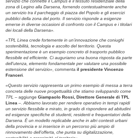
servizio che connette il Campus e il tessuto residenziale della
zona di Legino alla Darsena, fornendo contestualmente anche
un servizio tra il parcheggio di piazza del Popolo e gli esercizi
pubblici della zona del porto. Il servizio risponde a esigenze
emerse in diverse occasioni di confronto con il Campus e i titolari
dei locali della Darsena».
«TPL Linea crede fortemente in un’innovazione che coniughi
sostenibilità, tecnologia e ascolto del territorio. Questa
sperimentazione è un esempio concreto di trasporto pubblico
flessibile ed efficiente. Ci auguriamo una buona risposta da parte
dell’utenza, elemento fondamentale per valutare una possibile
estensione del servizio»
, commenta
il presidente Vincenzo
Franceri
.
«Questo servizio rappresenta un primo esempio di messa a terra
concreta delle nuove progettualità che stiamo sviluppando come
TPL
– aggiunge
Giampaolo Rossi, Direttore Generale di TPL
Linea
–.
Abbiamo lavorato per rendere operativo in tempi rapidi
un servizio flessibile e mirato, in grado di rispondere ad abitudini
ed esigenze specifiche di studenti, residenti e frequentatori della
Darsena. È un modello replicabile anche in altri contesti urbani
della provincia e si inserisce in un percorso più ampio di
rinnovamento dell’offerta, che punta su digitalizzazione,