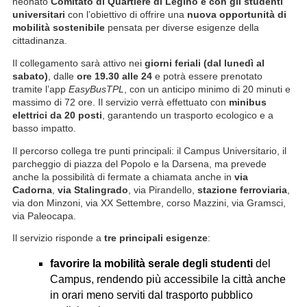
neonato
Comitato di Quartiere di Legino e con gli studenti
universitari
con l’obiettivo di offrire una
nuova opportunità di
mobilità sostenibile
pensata per diverse esigenze della
cittadinanza.
Il collegamento sarà attivo nei
giorni feriali (dal lunedì al
sabato)
, dalle
ore 19.30 alle 24
e potrà essere prenotato
tramite l’app
EasyBusTPL
, con un anticipo minimo di 20 minuti e
massimo di 72 ore. Il servizio verrà effettuato con
minibus
elettrici da 20 posti
, garantendo un trasporto ecologico e a
basso impatto.
Il percorso collega tre punti principali: il Campus Universitario, il
parcheggio di piazza del Popolo e la Darsena, ma prevede
anche la possibilità di fermate a chiamata anche in
via
Cadorna
,
via Stalingrado
, via Pirandello,
stazione ferroviaria
,
via don Minzoni, via XX Settembre, corso Mazzini, via Gramsci,
via Paleocapa.
Il servizio risponde a
tre principali esigenze
:
favorire la mobilità serale degli studenti
del
Campus, rendendo più accessibile la città anche
in orari meno serviti dal trasporto pubblico