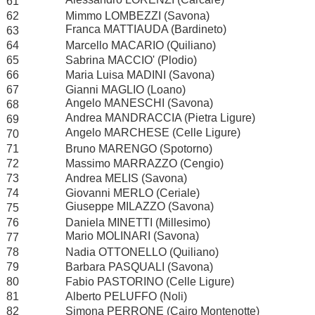
61
62
Mimmo LOMBEZZI (Savona)
Franca MATTIAUDA (Bardineto)
63
64
Marcello MACARIO (Quiliano)
65
Sabrina MACCIO' (Plodio)
66
Maria Luisa MADINI (Savona)
67
Gianni MAGLIO (Loano)
Angelo MANESCHI (Savona)
68
Andrea MANDRACCIA (Pietra Ligure)
69
Angelo MARCHESE (Celle Ligure)
70
71
Bruno MARENGO (Spotorno)
72
Massimo MARRAZZO (Cengio)
73
Andrea MELIS (Savona)
74
Giovanni MERLO (Ceriale)
Giuseppe MILAZZO (Savona)
75
76
Daniela MINETTI (Millesimo)
Mario MOLINARI (Savona)
77
78
Nadia OTTONELLO (Quiliano)
79
Barbara PASQUALI (Savona)
80
Fabio PASTORINO (Celle Ligure)
81
Alberto PELUFFO (Noli)
82
Simona PERRONE (Cairo Montenotte)