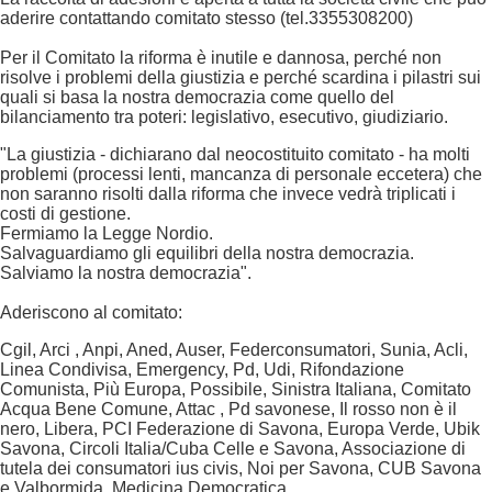
aderire contattando comitato stesso (tel.3355308200)
Per il Comitato la riforma è inutile e dannosa, perché non
risolve i problemi della giustizia e perché scardina i pilastri sui
quali si basa la nostra democrazia come quello del
bilanciamento tra poteri: legislativo, esecutivo, giudiziario.
"La giustizia - dichiarano dal neocostituito comitato - ha molti
problemi (processi lenti, mancanza di personale eccetera) che
non saranno risolti dalla riforma che invece vedrà triplicati i
costi di gestione.
Fermiamo la Legge Nordio.
Salvaguardiamo gli equilibri della nostra democrazia.
Salviamo la nostra democrazia".
Aderiscono al comitato:
Cgil, Arci , Anpi, Aned, Auser, Federconsumatori, Sunia, Acli,
Linea Condivisa, Emergency, Pd, Udi, Rifondazione
Comunista, Più Europa, Possibile, Sinistra Italiana, Comitato
Acqua Bene Comune, Attac , Pd savonese, Il rosso non è il
nero, Libera, PCI Federazione di Savona, Europa Verde, Ubik
Savona, Circoli Italia/Cuba Celle e Savona, Associazione di
tutela dei consumatori ius civis, Noi per Savona, CUB Savona
e Valbormida, Medicina Democratica.