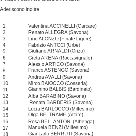
Aderiscono inoltre
1
Valentina ACCINELLI (Carcare)
2
Renato ALLEGRA (Savona)
3
Lino ALONZO (Finale Ligure)
4
Fabrizio ANTOCI (Urbe)
Giuliano ARNALDI (Onzo)
5
6
Greta ARENA (Roccavignale)
7
Alessio ARTICO (Savona)
Franco ASTENGO (Savona)
8
9
Andrea AVALLI (Savona)
10
Mirco BAIOCCO (Cosseria)
Giannino BALBIS (Bardineto)
11
12
Alba BARABINO (Savona)
13
Renata BARBERIS (Savona)
14
Lucia BARLOCCO (Millesimo)
Olga BELTRAME (Altare)
15
16
Rosa BELLANTONI (Albenga)
Manuela BENZI (Millesimo)
17
Giancarlo BERRUTI (Savona)
18