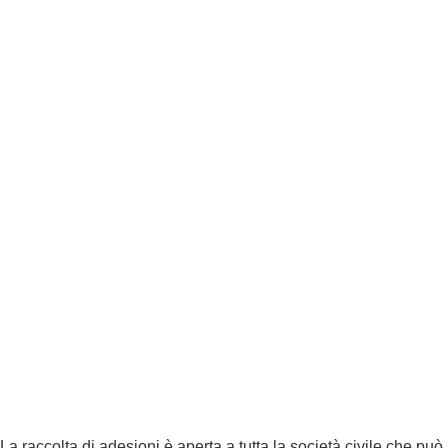
La raccolta di adesioni è aperta a tutta la società civile che può