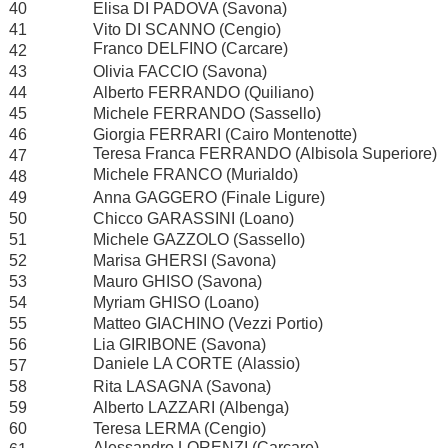
40
Elisa DI PADOVA (Savona)
41
Vito DI SCANNO (Cengio)
Franco DELFINO (Carcare)
42
43
Olivia FACCIO (Savona)
44
Alberto FERRANDO (Quiliano)
45
Michele FERRANDO (Sassello)
46
Giorgia FERRARI (Cairo Montenotte)
Teresa Franca FERRANDO (Albisola Superiore)
47
Michele FRANCO (Murialdo)
48
49
Anna GAGGERO (Finale Ligure)
50
Chicco GARASSINI (Loano)
51
Michele GAZZOLO (Sassello)
52
Marisa GHERSI (Savona)
53
Mauro GHISO (Savona)
54
Myriam GHISO (Loano)
55
Matteo GIACHINO (Vezzi Portio)
56
Lia GIRIBONE (Savona)
Daniele LA CORTE (Alassio)
57
58
Rita LASAGNA (Savona)
59
Alberto LAZZARI (Albenga)
60
Teresa LERMA (Cengio)
Alessandro LORENZI (Carcare)