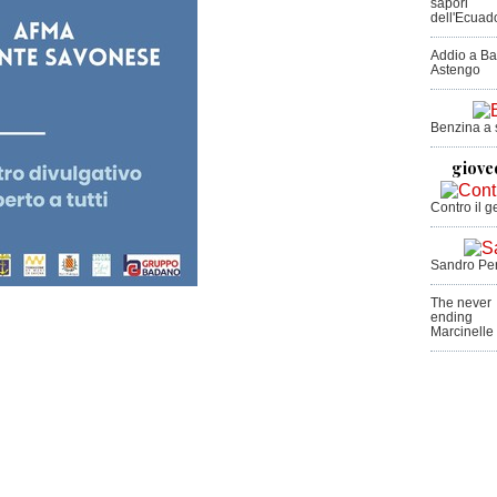
sapori
dell'Ecuad
Addio a Ba
Astengo
Benzina a s
giove
Contro il g
Sandro Per
The never
ending
Marcinelle