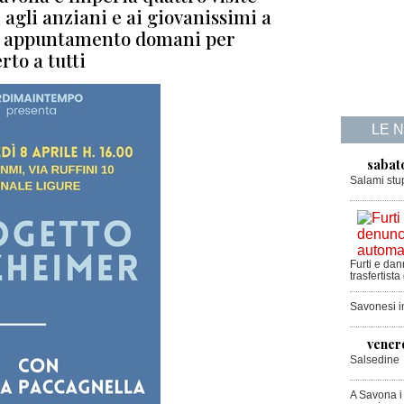
 agli anziani e ai giovanissimi a
le: appuntamento domani per
rto a tutti
LE 
sabat
Salami stu
Furti e da
trasfertista
Savonesi 
vener
Salsedine
A Savona i