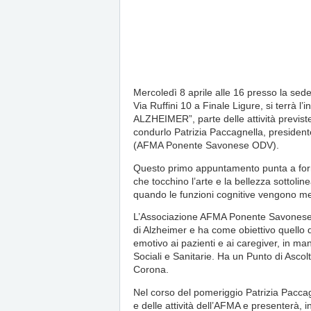
Mercoledì 8 aprile alle 16 presso la sede
Via Ruffini 10 a Finale Ligure, si terrà 
ALZHEIMER”, parte delle attività previs
condurlo Patrizia Paccagnella, presiden
(AFMA Ponente Savonese ODV).
Questo primo appuntamento punta a fornir
che tocchino l’arte e la bellezza sottol
quando le funzioni cognitive vengono m
L’Associazione AFMA Ponente Savonese OD
di Alzheimer e ha come obiettivo quello 
emotivo ai pazienti e ai caregiver, in mani
Sociali e Sanitarie. Ha un Punto di Asco
Corona.
Nel corso del pomeriggio Patrizia Paccagne
e delle attività dell’AFMA e presenterà,