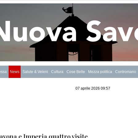
essa
News
Salute & Veleni
Cultura
Cose Belle
Mezza politica
Contromano
07 aprile 2026 09:57
Savona e Imperia quattro visite