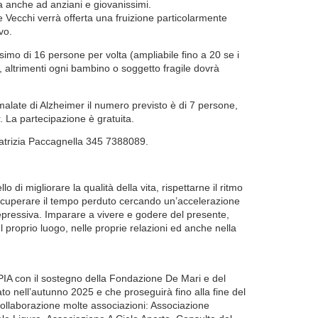
a anche ad anziani e giovanissimi.
e Vecchi verrà offerta una fruizione particolarmente
ivo.
imo di 16 persone per volta (ampliabile fino a 20 se i
), altrimenti ogni bambino o soggetto fragile dovrà
malate di Alzheimer il numero previsto è di 7 persone,
 La partecipazione è gratuita.
atrizia Paccagnella 345 7388089.
di migliorare la qualità della vita, rispettarne il ritmo
recuperare il tempo perduto cercando un’accelerazione
epressiva. Imparare a vivere e godere del presente,
l proprio luogo, nelle proprie relazioni ed anche nella
A con il sostegno della Fondazione De Mari e del
to nell’autunno 2025 e che proseguirà fino alla fine del
collaborazione molte associazioni: Associazione