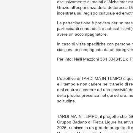
esclusivamente ai malati di Alzheimer m
Grazie all’esperienza della dottoressa D
incentrata sul registro culturale ed emot
La partecipazione è prevista per un mass
partecipanti sono adulti e autosufficienti
avere un accompagnatore.
In caso di visite specifiche con persone 
ciascuna accompagnata da un caregiver.
Per info: Nelli Mazzoni 334 3043451 o P
L’obiettivo di TARDI MA IN TEMPO è quello 
e il tempo e non cadere nel tranello di 
o al contrario cedere ad una passività d
della propria presenza nel qui ed ora, ne
solitudine.
TARDI MA IN TEMPO, il progetto che SPI
Gruppo Badano di Pietra Ligure ha attiva
2026, riunisce in un grande progetto di 