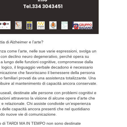
ttia di Alzheimer e l’arte?
nza come l’arte, nelle sue varie espressioni, svolga un
ne con declino neuro degenerativo, perché opera su
ù a lungo delle funzioni cognitive, compromesse dalla
 logico, il linguaggio verbale decadono è necessario
municazione che favoriscano il benessere della persona
o familiari provati da una assistenza totalizzante. Una
tribuire al mantenimento di capacità ancora conservate.
useali, destinate alle persone con problemi cognitivi e
itazioni attraverso la visione di alcune opere d’arte che
 e relazionale. Chi assiste condivide un’esperienza
o delle capacità ancora presenti che nel quotidiano
ando nuove vie di comunicazione.
erno di TARDI MA IN TEMPO non sono destinate