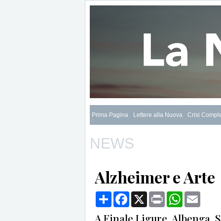
Prima Pagina
Lettere alla Nuova
Crisi Compl
NEWS
Alzheimer e Arte
Condividi
Facebook
X
Print
WhatsApp
Email
A Finale Ligure, Albenga, 