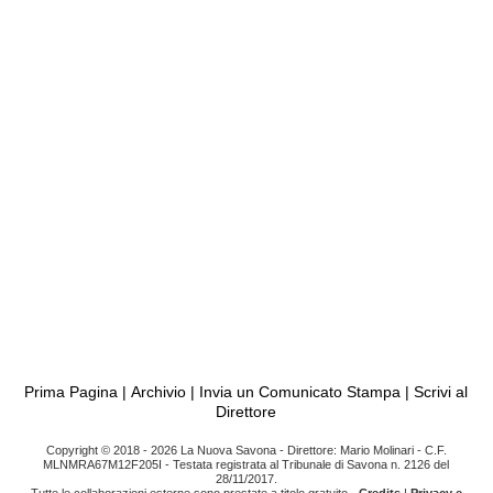
Prima Pagina
|
Archivio
|
Invia un Comunicato Stampa
|
Scrivi al
Direttore
Copyright © 2018 - 2026 La Nuova Savona - Direttore: Mario Molinari - C.F.
MLNMRA67M12F205I - Testata registrata al Tribunale di Savona n. 2126 del
28/11/2017.
Tutte le collaborazioni esterne sono prestate a titolo gratuito -
Credits
|
Privacy e