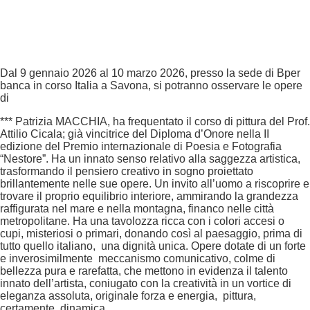
Dal 9 gennaio 2026 al 10 marzo 2026, presso la sede di Bper
banca in corso Italia a Savona, si potranno osservare le opere
di
*** Patrizia MACCHIA, ha frequentato il corso di pittura del Prof.
Attilio Cicala; già vincitrice del Diploma d’Onore nella II
edizione del Premio internazionale di Poesia e Fotografia
“Nestore”. Ha un innato senso relativo alla saggezza artistica,
trasformando il pensiero creativo in sogno proiettato
brillantemente nelle sue opere. Un invito all’uomo a riscoprire e
trovare il proprio equilibrio interiore, ammirando la grandezza
raffigurata nel mare e nella montagna, financo nelle città
metropolitane. Ha una tavolozza ricca con i colori accesi o
cupi, misteriosi o primari, donando così al paesaggio, prima di
tutto quello italiano, una dignità unica. Opere dotate di un forte
e inverosimilmente meccanismo comunicativo, colme di
bellezza pura e rarefatta, che mettono in evidenza il talento
innato dell’artista, coniugato con la creatività in un vortice di
eleganza assoluta, originale forza e energia, pittura,
certamente, dinamica.