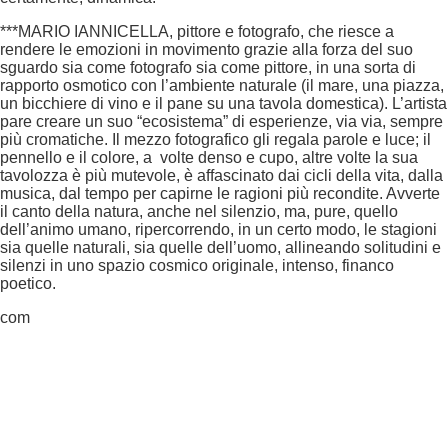
***MARIO IANNICELLA, pittore e fotografo, che riesce a
rendere le emozioni in movimento grazie alla forza del suo
sguardo sia come fotografo sia come pittore, in una sorta di
rapporto osmotico con l’ambiente naturale (il mare, una piazza,
un bicchiere di vino e il pane su una tavola domestica). L’artista
pare creare un suo “ecosistema” di esperienze, via via, sempre
più cromatiche. Il mezzo fotografico gli regala parole e luce; il
pennello e il colore, a volte denso e cupo, altre volte la sua
tavolozza è più mutevole, è affascinato dai cicli della vita, dalla
musica, dal tempo per capirne le ragioni più recondite. Avverte
il canto della natura, anche nel silenzio, ma, pure, quello
dell’animo umano, ripercorrendo, in un certo modo, le stagioni
sia quelle naturali, sia quelle dell’uomo, allineando solitudini e
silenzi in uno spazio cosmico originale, intenso, financo
poetico.
com