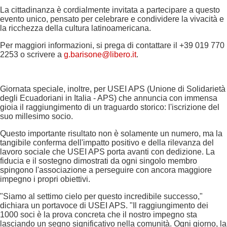
La cittadinanza è cordialmente invitata a partecipare a questo
evento unico, pensato per celebrare e condividere la vivacità e
la ricchezza della cultura latinoamericana.
Per maggiori informazioni, si prega di contattare il +39 019 770
2253 o scrivere a
g.barisone@libero.it
.
Giornata speciale, inoltre, per USEI APS (Unione di Solidarietà
degli Ecuadoriani in Italia - APS) che annuncia con immensa
gioia il raggiungimento di un traguardo storico: l'iscrizione del
suo millesimo socio.
Questo importante risultato non è solamente un numero, ma la
tangibile conferma dell'impatto positivo e della rilevanza del
lavoro sociale che USEI APS porta avanti con dedizione. La
fiducia e il sostegno dimostrati da ogni singolo membro
spingono l'associazione a perseguire con ancora maggiore
impegno i propri obiettivi.
"Siamo al settimo cielo per questo incredibile successo,"
dichiara un portavoce di USEI APS. "Il raggiungimento dei
1000 soci è la prova concreta che il nostro impegno sta
lasciando un segno significativo nella comunità. Ogni giorno, la