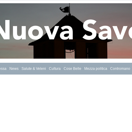
essa
News
Salute & Veleni
Cultura
Cose Belle
Mezza politica
Contromano