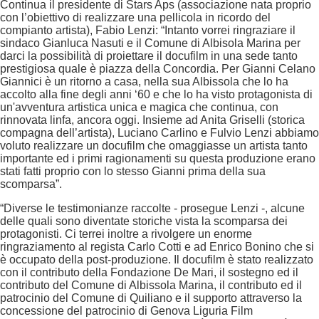
Continua il presidente di Stars Aps (associazione nata proprio
con l’obiettivo di realizzare una pellicola in ricordo del
compianto artista), Fabio Lenzi: “Intanto vorrei ringraziare il
sindaco Gianluca Nasuti e il Comune di Albisola Marina per
darci la possibilità di proiettare il docufilm in una sede tanto
prestigiosa quale è piazza della Concordia. Per Gianni Celano
Giannici è un ritorno a casa, nella sua Albissola che lo ha
accolto alla fine degli anni ‘60 e che lo ha visto protagonista di
un'avventura artistica unica e magica che continua, con
rinnovata linfa, ancora oggi. Insieme ad Anita Griselli (storica
compagna dell’artista), Luciano Carlino e Fulvio Lenzi abbiamo
voluto realizzare un docufilm che omaggiasse un artista tanto
importante ed i primi ragionamenti su questa produzione erano
stati fatti proprio con lo stesso Gianni prima della sua
scomparsa”.
“Diverse le testimonianze raccolte - prosegue Lenzi -, alcune
delle quali sono diventate storiche vista la scomparsa dei
protagonisti. Ci terrei inoltre a rivolgere un enorme
ringraziamento al regista Carlo Cotti e ad Enrico Bonino che si
è occupato della post-produzione. Il docufilm è stato realizzato
con il contributo della Fondazione De Mari, il sostegno ed il
contributo del Comune di Albissola Marina, il contributo ed il
patrocinio del Comune di Quiliano e il supporto attraverso la
concessione del patrocinio di Genova Liguria Film