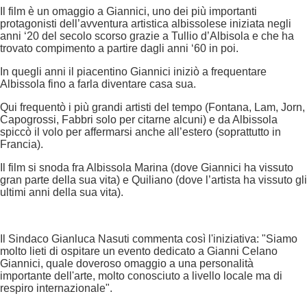
Il film è un omaggio a Giannici, uno dei più importanti
protagonisti dell’avventura artistica albissolese iniziata negli
anni ‘20 del secolo scorso grazie a Tullio d’Albisola e che ha
trovato compimento a partire dagli anni ‘60 in poi.
In quegli anni il piacentino Giannici iniziò a frequentare
Albissola fino a farla diventare casa sua.
Qui frequentò i più grandi artisti del tempo (Fontana, Lam, Jorn,
Capogrossi, Fabbri solo per citarne alcuni) e da Albissola
spiccò il volo per affermarsi anche all’estero (soprattutto in
Francia).
Il film si snoda fra Albissola Marina (dove Giannici ha vissuto
gran parte della sua vita) e Quiliano (dove l’artista ha vissuto gli
ultimi anni della sua vita).
Il Sindaco Gianluca Nasuti commenta così l'iniziativa: "Siamo
molto lieti di ospitare un evento dedicato a Gianni Celano
Giannici, quale doveroso omaggio a una personalità
importante dell'arte, molto conosciuto a livello locale ma di
respiro internazionale".