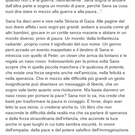
quando non c’è la guerra, naturalmente. Sana sogna di andare
dall’altra parte e sogna un mondo di pace, perché Sana sa cosa
vuol dire stare in mezzo alla guerra e alla paura...”.
Sana ha dieci anni e vive nella Striscia di Gaza. Alle pagine del
suo diario affida i suoi sogni più grandi: andare a scuola come gli
altri bambini, giocare in un cortile senza macerie e abitare in un
mondo diverso, privo di paura. Un mondo ‘dalla brillantezza
radiante', proprio come il significato del suo nome. Un giorno
però accade un evento inaspettato e il destino di Sana si
intreccia con quello di Peter, un clown che arriva da lontano e le
regala un naso rosso. Indossandolo per la prima volta Sana
scopre che in quella piccola maschera c'è qualcosa di potente,
che esiste una forza segreta anche nell'amicizia, nella felicità e
nella speranza. Che in mezzo alle difficoltà più grandi un gesto
insignificante può diventare un messaggio di libertà, che un
sogno vale tanto quanto una rivoluzione. Ma basta davvero un
naso rosso per portare la pace? Sana non lo sa, ma crede che
basti per trasformare la paura in coraggio. E forse, dopo aver
letto la sua storia, ci crederai anche tu. Un libro che non
nasconde le difficoltà della realtà ma che sa parlare di speranza
e della forza straordinaria dell'infanzia, che accende la luce
anche in quei luoghi in cui tutto sembra oscurità. In onore
dell'empatia, della pace e del potere salvifico dell'immaginazione.