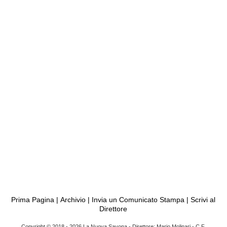
Prima Pagina
|
Archivio
|
Invia un Comunicato Stampa
|
Scrivi al
Direttore
Copyright © 2018 - 2026 La Nuova Savona - Direttore: Mario Molinari - C.F.