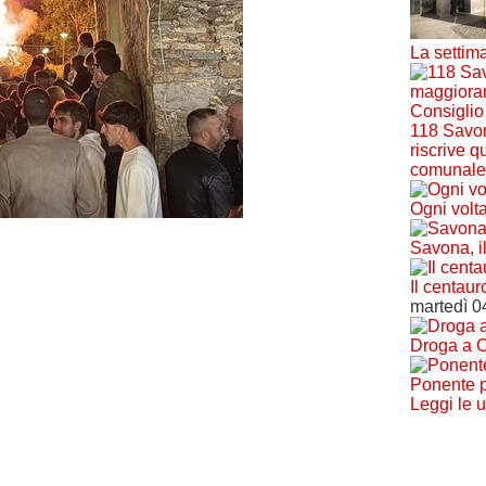
La settim
118 Savon
riscrive 
comunale
Ogni volt
Savona, i
Il centaur
martedì 0
Droga a C
Ponente p
Leggi le 