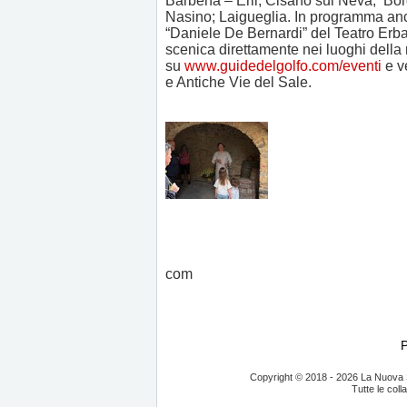
Barbena – Erli; Cisano sul Neva; Bor
Nasino; Laigueglia. In programma anc
“Daniele De Bernardi” del Teatro Erba
scenica direttamente nei luoghi della
su
www.guidedelgolfo.com/eventi
e ve
e Antiche Vie del Sale.
com
Copyright © 2018 - 2026 La Nuova S
Tutte le coll