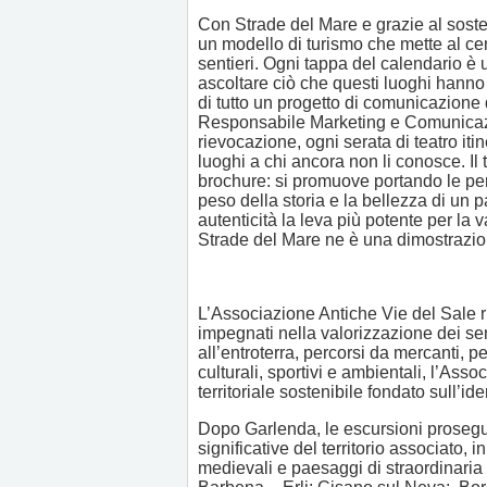
Con Strade del Mare e grazie al sost
un modello di turismo che mette al centro
sentieri. Ogni tappa del calendario è
ascoltare ciò che questi luoghi hann
di tutto un progetto di comunicazione 
Responsabile Marketing e Comunicazi
rievocazione, ogni serata di teatro it
luoghi a chi ancora non li conosce. Il
brochure: si promuove portando le per
peso della storia e la bellezza di un
autenticità la leva più potente per la 
Strade del Mare ne è una dimostrazio
L’Associazione Antiche Vie del Sale r
impegnati nella valorizzazione dei sen
all’entroterra, percorsi da mercanti, pe
culturali, sportivi e ambientali, l’As
territoriale sostenibile fondato sull’id
Dopo Garlenda, le escursioni proseg
significative del territorio associato, i
medievali e paesaggi di straordinaria