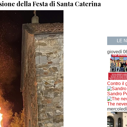
sione della Festa di Santa Caterina
LE 
giovedì 0
Contro il 
Sandro Pe
The never
mercoledì