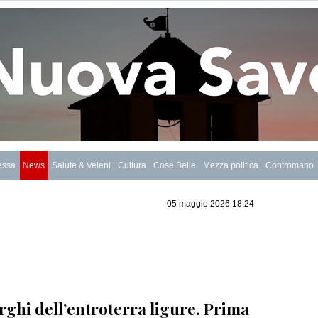
essa
News
Salute & Veleni
Cultura
Cose Belle
Mezza politica
Contromano
05 maggio 2026 18:24
orghi dell’entroterra ligure. Prima