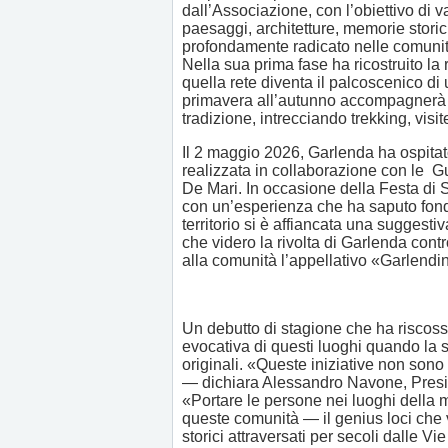
dall’Associazione, con l’obiettivo di va
paesaggi, architetture, memorie storic
profondamente radicato nelle comunità
Nella sua prima fase ha ricostruito la r
quella rete diventa il palcoscenico d
primavera all’autunno accompagnerà res
tradizione, intrecciando trekking, visit
Il 2 maggio 2026, Garlenda ha ospitat
realizzata in collaborazione con le G
De Mari. In occasione della Festa di S
con un’esperienza che ha saputo fond
territorio si è affiancata una suggest
che videro la rivolta di Garlenda cont
alla comunità l’appellativo «Garlendin
Un debutto di stagione che ha riscos
evocativa di questi luoghi quando la s
originali. «Queste iniziative non sono
— dichiara Alessandro Navone, Presid
«Portare le persone nei luoghi della me
queste comunità — il genius loci che v
storici attraversati per secoli dalle Vi