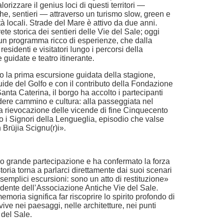
lorizzare il genius loci di questi territori —
he, sentieri — attraverso un turismo slow, green e
 locali. Strade del Mare è attivo da due anni.
ete storica dei sentieri delle Vie del Sale; oggi
i un programma ricco di esperienze, che dalla
identi e visitatori lungo i percorsi della
e guidate e teatro itinerante.
o la prima escursione guidata della stagione,
uide del Golfo e con il contributo della Fondazione
anta Caterina, il borgo ha accolto i partecipanti
ere cammino e cultura: alla passeggiata nel
iva rievocazione delle vicende di fine Cinquecento
ro i Signori della Lengueglia, episodio che valse
 Brüjia Scignu(r)i».
so grande partecipazione e ha confermato la forza
toria torna a parlarci direttamente dai suoi scenari
 semplici escursioni: sono un atto di restituzione»
ente dell’Associazione Antiche Vie del Sale.
moria significa far riscoprire lo spirito profondo di
ive nei paesaggi, nelle architetture, nei punti
e del Sale.