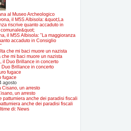
ana al Museo Archeologico
a, il M5S Albisola: "La maggioranza
quanto accaduto in Consiglio
"
a che mi baci muore un nazista
l Duo Brillance in concerto
o fugace
4 agosto
isano, un arresto
attumiera anche dei paradisi fiscali
ultime di: News