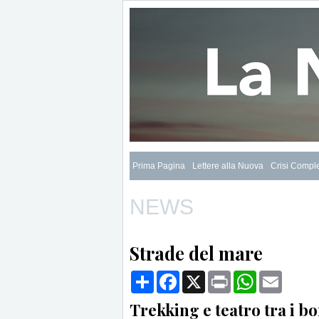
Prima Pagina
Lettere alla Nuova
Crisi Compl
NEWS
Strade del mare
Condividi
Facebook
X
Print
WhatsApp
Email
Trekking e teatro tra i b