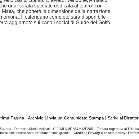
ghetto Santo Spirito; Ortovero, Vendone, Arnasco;
he una “serata speciale dedicata al teatro” con
 Matta, che porterà la dimensione della narrazione
 memoria. Il calendario completo sarà disponibile
rrà aggiornato sui canali social di Guide del Golfo
Prima Pagina
|
Archivio
|
Invia un Comunicato Stampa
|
Scrivi al Diretto
avona - Direttore: Mario Molinari - C.F. MLNMRA67M12F205I - Testata registrata al Tribunal
aborazioni esterne sono prestate a titolo gratuito -
Credits
|
Privacy e cookie policy
|
Prefer