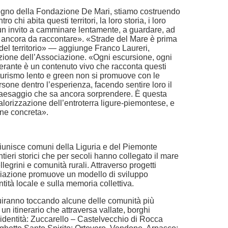
egno della Fondazione De Mari, stiamo costruendo
 chi abita questi territori, la loro storia, i loro
 un invito a camminare lentamente, a guardare, ad
o ancora da raccontare». «Strade del Mare è prima
del territorio» — aggiunge Franco Laureri,
one dell’Associazione. «Ogni escursione, ogni
inerante è un contenuto vivo che racconta questi
 turismo lento e green non si promuove con le
sone dentro l’esperienza, facendo sentire loro il
 paesaggio che sa ancora sorprendere. È questa
valorizzazione dell’entroterra ligure-piemontese, e
ne concreta».
iunisce comuni della Liguria e del Piemonte
tieri storici che per secoli hanno collegato il mare
llegrini e comunità rurali. Attraverso progetti
sociazione promuove un modello di sviluppo
entità locale e sulla memoria collettiva.
uiranno toccando alcune delle comunità più
n un itinerario che attraversa vallate, borghi
 identità: Zuccarello – Castelvecchio di Rocca