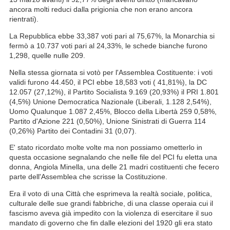
ancora molti reduci dalla prigionia che non erano ancora
rientrati).
La Repubblica ebbe 33,387 voti pari al 75,67%, la Monarchia si
fermò a 10.737 voti pari al 24,33%, le schede bianche furono
1,298, quelle nulle 209.
Nella stessa giornata si votò per l'Assemblea Costituente: i voti
validi furono 44.450, il PCI ebbe 18,583 voti ( 41,81%), la DC
12.057 (27,12%), il Partito Socialista 9.169 (20,93%) il PRI 1.801
(4,5%) Unione Democratica Nazionale (Liberali, 1.128 2,54%),
Uomo Qualunque 1.087 2,45%, Blocco della Libertà 259 0,58%,
Partito d'Azione 221 (0,50%), Unione Sinistrati di Guerra 114
(0,26%) Partito dei Contadini 31 (0,07).
E' stato ricordato molte volte ma non possiamo ometterlo in
questa occasione segnalando che nelle file del PCI fu eletta una
donna, Angiola Minella, una delle 21 madri costituenti che fecero
parte dell'Assemblea che scrisse la Costituzione.
Era il voto di una Città che esprimeva la realtà sociale, politica,
culturale delle sue grandi fabbriche, di una classe operaia cui il
fascismo aveva già impedito con la violenza di esercitare il suo
mandato di governo che fin dalle elezioni del 1920 gli era stato