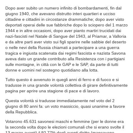
Dopo aver subito un numero infinito di bombardamenti, fin dal
giugno 1940, che avevano distrutto interi quartieri e ucciso
cittadine e cittadini in circostanze drammatiche; dopo aver visto
deportati operai delle sue fabbriche dopo lo sciopero del 1 marzo
1944 e in altre occasioni, dopo aver pianto martiri trucidati dai
nazi-fascisti nel Natale di Sangue del 1943, al Priamar, a Valloria
e da altre parti aver visto sui figli sparire nelle sabbie del deserto
o nelle nevi della Russia chiamati a partecipare a una guerra
tragica e ingiusta scatenata dai regimi fascista e nazista Savona
aveva dato un grande contributo alla Resistenza con i partigiani
sulle montagne, in città con le GAP e le SAP, da parte di tutti
donne e uomini nel sostegno quotidiano alla lotta.
Tutto questo è avvenuto in quegli anni di ferro e di fuoco e si
tradusse in una grande volontà collettiva di girare definitivamente
pagina per aprire una stagione di pace e di lavoro.
Questa volontà si tradusse immediatamente nel voto del 2
giugno di 80 anni fa: un voto massiccio, quasi unanime a favore
della Repubblica.
Votarono 45.631 savonesi maschi e femmine (per le donne era
la seconda volta dopo le elezioni comunali che si erano svolte il
13 marzo avanti) il 92,77% degli aventi diritto (mancavano