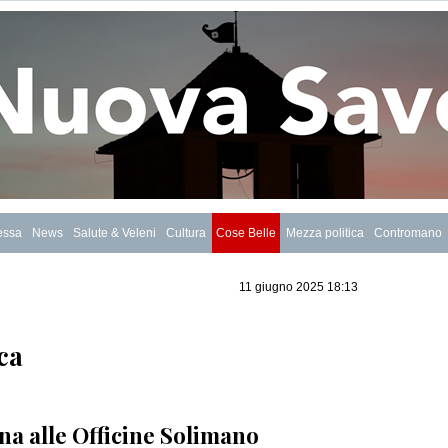
essa
News
Salute & Veleni
Cultura
Cose Belle
Mezza politica
Contromano
11 giugno 2025 18:13
ca
ana alle Officine Solimano