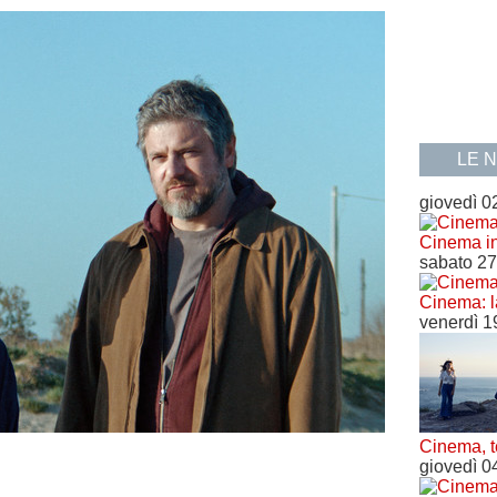
LE 
giovedì 02
Cinema i
sabato 27
Cinema: l
venerdì 1
Cinema, t
giovedì 0