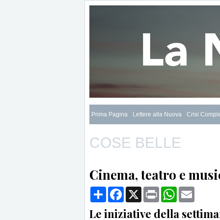
Prima Pagina
Lettere alla Nuova
Crisi Compl
COSE BELLE
Cinema, teatro e musi
Condividi
Facebook
X
Print
WhatsApp
Email
Le iniziative della settim