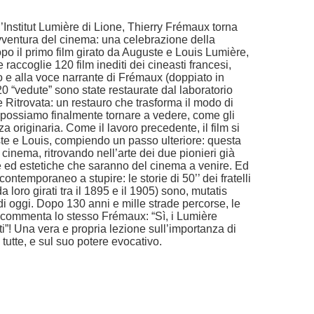
l’Institut Lumière di Lione, Thierry Frémaux torna
avventura del cinema: una celebrazione della
opo il primo film girato da Auguste e Louis Lumière,
raccoglie 120 film inediti dei cineasti francesi,
o e alla voce narrante di Frémaux (doppiato in
0 “vedute” sono state restaurate dal laboratorio
Ritrovata: un restauro che trasforma il modo di
possiamo finalmente tornare a vedere, come gli
za originaria. Come il lavoro precedente, il film si
e e Louis, compiendo un passo ulteriore: questa
cinema, ritrovando nell’arte dei due pionieri già
ve ed estetiche che saranno del cinema a venire. Ed
contemporaneo a stupire: le storie di 50’’ dei fratelli
a loro girati tra il 1895 e il 1905) sono, mutatis
di oggi. Dopo 130 anni e mille strade percorse, le
e commenta lo stesso Frémaux: “Sì, i Lumière
i”! Una vera e propria lezione sull’importanza di
 tutte, e sul suo potere evocativo.