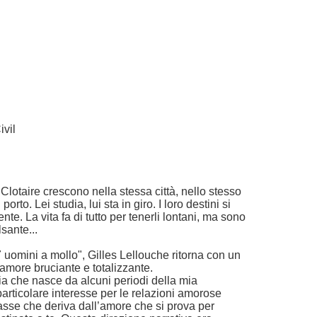
vil
Clotaire crescono nella stessa città, nello stesso
orto. Lei studia, lui sta in giro. I loro destini si
e. La vita fa di tutto per tenerli lontani, ma sono
sante...
uomini a mollo", Gilles Lellouche ritorna con un
amore bruciante e totalizzante.
a che nasce da alcuni periodi della mia
rticolare interesse per le relazioni amorose
classe che deriva dall’amore che si prova per