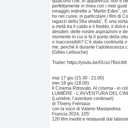
qualcuno che, in apparenza, non è des
perfettamente in linea con i miei gusti
omaggio indiretto a "Martin Eden", u
ho nel cuore, in particolare i film di 
ragazzi della 56a strada". È una sorta
a metà tra il caldo e il freddo, il dolce
desideri, delle nostre aspirazioni e de
momento in cui si fa il punto della sit
o inaccessibili? C’è stata continuità o 
me, perché è durante l’adolescenza ch
(Gilles Lellouche)
Trailer: https://youtu.be/GUxz7BoUtt4
mar 17 giu (15.30 - 21.00)
mer 18 giu (18.00)
Il Cinema Ritrovato. Al cinema - in c
LUMIÈRE - L'AVVENTURA DEL CI
(Lumière, l’aventure continue!)
di Thierry Frémaux
con la voce di Valerio Mastandrea
Francia 2024, 105'
120 film inediti e restaurati dal labor