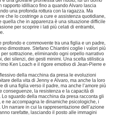
ei è una giovane promessa del nuoto, lui un uomo
un rapporto idilliaco fino a quando Alvaro lascia
ando una profonda rottura con la ragazza. Ma
e che lo costringe a cure e assistenza quotidiane,
 e quella che in apparenza è una situazione difficile
sione per scoprire i lati più celati di entrambi,
e.
e profondo e commovente tra una figlia e un padre,
anno dimostrare. Stefano Chiantini coglie i valori più
o per sottrazione, eliminando ogni orpello narrativo
, dei silenzi, dei gesti minimi. Una scelta stilistica
rimo Ken Loach e il rigore emotivo di Jean-Pierre e
 riflessivo della macchina da presa le evoluzioni
itare della vita di Jenny e Alvaro, ma anche la loro
re di una figlia verso il padre, ma anche l’amore più
ue conseguenze, la resistenza e la capacità di
o. Lo sguardo della macchina da presa racconta gli
m, e ne accompagna le dinamiche psicologiche, i
i. Un narrare in cui la rappresentazione dell’azione
anno rarefatte, lasciando il posto alle immagini