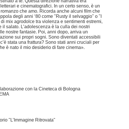
tinato a te. Questa direzione narrativa era
 letterari e cinematografici. In un certo senso, è un
n romanzo che amo. Ricorda anche alcuni film che
Coppola degli anni ‘80 come "Rusty il selvaggio" o "I
 di mix agrodolce tra violenza e sentimenti estremi,
 e il salato. L’adolescenza è la culla dei nostri
lle nostre fantasie. Poi, anni dopo, arriva un
uazione sui propri sogni. Sono diventati accessibili
c’è stata una frattura? Sono stati anni cruciali per
e è nato il mio desiderio di fare cinema».
ollaborazione con la Cineteca di Bologna
NEMA
atorio "L’Immagine Ritrovata"