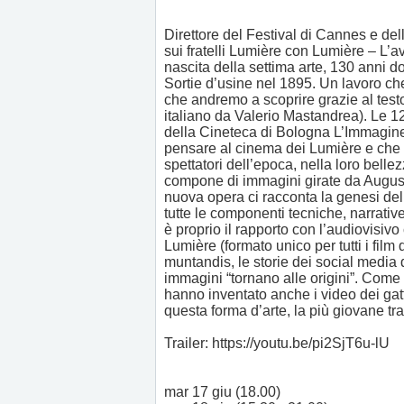
Direttore del Festival di Cannes e del
sui fratelli Lumière con Lumière – L’
nascita della settima arte, 130 anni d
Sortie d’usine nel 1895. Un lavoro che 
che andremo a scoprire grazie al test
italiano da Valerio Mastandrea). Le 12
della Cineteca di Bologna L’Immagine 
pensare al cinema dei Lumière e che 
spettatori dell’epoca, nella loro bellez
compone di immagini girate da August
nuova opera ci racconta la genesi del 
tutte le componenti tecniche, narrati
è proprio il rapporto con l’audiovisivo 
Lumière (formato unico per tutti i film d
muntandis, le storie dei social media 
immagini “tornano alle origini”. Com
hanno inventato anche i video dei gatt
questa forma d’arte, la più giovane tra
Trailer: https://youtu.be/pi2SjT6u-lU
mar 17 giu (18.00)