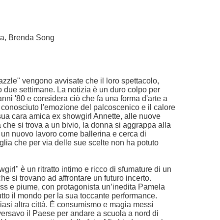
ka, Brenda Song
zzle" vengono avvisate che il loro spettacolo,
o due settimane. La notizia è un duro colpo per
anni '80 e considera ciò che fa una forma d'arte a
a conosciuto l'emozione del palcoscenico e il calore
a sua cara amica ex showgirl Annette, alle nuove
che si trova a un bivio, la donna si aggrappa alla
 un nuovo lavoro come ballerina e cerca di
glia che per via delle sue scelte non ha potuto
irl" è un ritratto intimo e ricco di sfumature di un
 si trovano ad affrontare un futuro incerto.
trass e piume, con protagonista un’inedita Pamela
utto il mondo per la sua toccante performance.
asi altra città. È consumismo e magia messi
versavo il Paese per andare a scuola a nord di