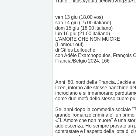
Trailer: https://youtu.be/6NoVrhqSuAc
ven 13 giu (18.00 vos)
sab 14 giu (15.00 italiano)
dom 15 giu (18.00 italiano)
lun 16 giu (21.00 italiano)
L'AMORE CHE NON MUORE
(L'amour ouf)
di Gilles Lellouche
con Adèle Exarchopoulos, François Ci
Francia/Belgio 2024, 166'
Anni ’80, nord della Francia. Jackie e 
liceo, intorno alle stesse banchine del p
incrociano e si innamorano perdutament
come due metà dello stesso cuore pul
Sei anni dopo la commedia sociale "7 
grande 'romanzo criminale', un primo 
«"L'Amore che non muore" è una stori
adolescenza. Ho sempre provato un pa
contrastate e l’aspetto della lotta di 