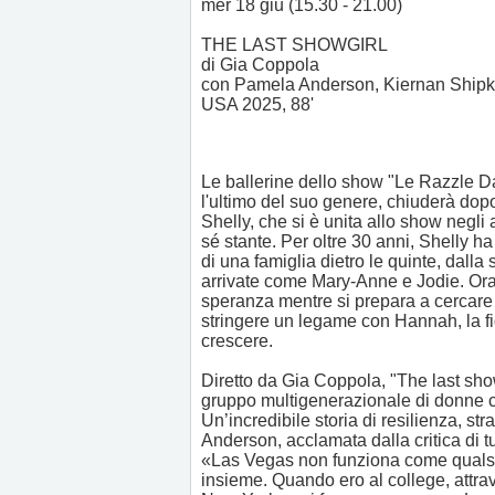
mer 18 giu (15.30 - 21.00)
THE LAST SHOWGIRL
di Gia Coppola
con Pamela Anderson, Kiernan Ship
USA 2025, 88'
Le ballerine dello show "Le Razzle Da
l'ultimo del suo genere, chiuderà dop
Shelly, che si è unita allo show negli 
sé stante. Per oltre 30 anni, Shelly h
di una famiglia dietro le quinte, dall
arrivate come Mary-Anne e Jodie. Ora 
speranza mentre si prepara a cercare
stringere un legame con Hannah, la fi
crescere.
Diretto da Gia Coppola, "The last showg
gruppo multigenerazionale di donne che
Un’incredibile storia di resilienza, s
Anderson, acclamata dalla critica di t
«Las Vegas non funziona come qualsi
insieme. Quando ero al college, attra