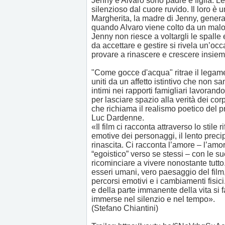
Jenny e Alvaro sono padre e figlia. L
silenzioso dal cuore ruvido. Il loro è 
Margherita, la madre di Jenny, gener
quando Alvaro viene colto da un malor
Jenny non riesce a voltargli le spalle
da accettare e gestire si rivela un’occa
provare a rinascere e crescere insiem
"Come gocce d'acqua" ritrae il legam
uniti da un affetto istintivo che non s
intimi nei rapporti famigliari lavorand
per lasciare spazio alla verità dei corpi
che richiama il realismo poetico del p
Luc Dardenne.
«Il film ci racconta attraverso lo stile
emotive dei personaggi, il lento precip
rinascita. Ci racconta l’amore – l’amo
“egoistico” verso se stessi – con le s
ricominciare a vivere nonostante tutt
esseri umani, vero paesaggio del fil
percorsi emotivi e i cambiamenti fisic
e della parte immanente della vita si f
immerse nel silenzio e nel tempo».
(Stefano Chiantini)