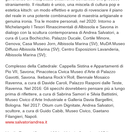
straniamento. Il risultato è unico, una miscela di cultura pop e
estetica kitsch: un modo effettivo e arguto di rovesciare il piano
del reale in una potente combinazione di maestria artigianale e
genuina ironia. Tra le mostre personali, nel 2020: Intorno a
Michelangelo I Tesori Rinascimentali di Albissola e Savona in
dialogo con la scultura contemporanea di Andrea Salvatori, a
cura di Luca Bochicchio, Palazzo Ducale, Cortile Minore,
Genova; Casa Museo Jorn, Albissola Marina (SV); MuDA Museo
Diffuso Albissola Marina (SV); Centro Esposizioni Lavanderia,
Albissola Marina (SV);
Complesso della Cattedrale: Cappella Sistina e Appartamenti di
Pio VII, Savona; Pinacoteca Civica Museo d’Arte di Palazzo
Gavotti, Savona. Ikebana Rock’n’Roll, Biennale Mosaico
Ravenna, a cura di Davide Caroli, Palazzo Rasponi dalle Teste,
Ravenna. Nel 2016: Gli specchi dovrebbero pensare più a lungo
prima di riflettere, a cura di Sabrina Samorì e Silvia Battistini,
Museo Civico d’Arte Industriale e Galleria Davia Bargellini,
Bologna. Nel 2017: Otium cum Dignitate, Andrea Salvatori,
scultore, a cura di Guido Cabib, Museo Civico, Gaetano
Filangieri, Napoli.
www.salvatoriandrea.it