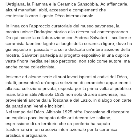
l’Artigiana, la Fiamma e la Ceramica Sansobbia. Ad affiancarle,
alcuni manufatti, abiti, accessori e complementi che
contestualizzano il gusto Déco internazionale.
In linea con l’approccio curatoriale del museo savonese, la
mostra unisce l’indagine storica alla ricerca sul contemporaneo.
Da qui nasce la collaborazione con Andrea Salvatori – scultore e
ceramista faentino legato ai luoghi della ceramica ligure, dove ha
già esposto in passato – a cui è dedicata un’intera sezione della
mostra. Salvatori partecipa al progetto espositivo in una duplice
veste finora inedita nel suo percorso: non solo come autore, ma
anche come collezionista.
Insieme ad alcune serie di suoi lavori ispirati ai codici del Déco,
infatti, presenterà un’ampia selezione di ceramiche appartenenti
alla sua collezione privata, esposta per la prima volta al pubblico:
manufatti in stile Albisola 1925 non solo di area savonese, ma
provenienti anche dalla Toscana e dal Lazio, in dialogo con carte
da parati anni Venti e incisioni.
Nel tempo del Déco. Albisola 1925 offre l’occasione di riscoprire
un capitolo poco indagato delle arti decorative italiane,
espressione di un territorio che da periferia ha saputo
trasformarsi in un crocevia internazionale per la ceramica
artistica e artigianale.