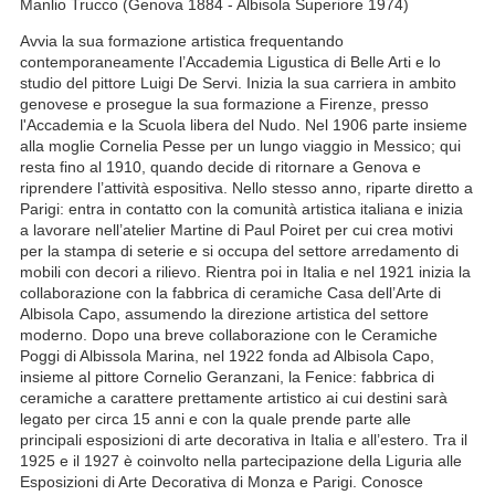
Manlio Trucco (Genova 1884 - Albisola Superiore 1974)
Avvia la sua formazione artistica frequentando
contemporaneamente l’Accademia Ligustica di Belle Arti e lo
studio del pittore Luigi De Servi. Inizia la sua carriera in ambito
genovese e prosegue la sua formazione a Firenze, presso
l'Accademia e la Scuola libera del Nudo. Nel 1906 parte insieme
alla moglie Cornelia Pesse per un lungo viaggio in Messico; qui
resta fino al 1910, quando decide di ritornare a Genova e
riprendere l’attività espositiva. Nello stesso anno, riparte diretto a
Parigi: entra in contatto con la comunità artistica italiana e inizia
a lavorare nell’atelier Martine di Paul Poiret per cui crea motivi
per la stampa di seterie e si occupa del settore arredamento di
mobili con decori a rilievo. Rientra poi in Italia e nel 1921 inizia la
collaborazione con la fabbrica di ceramiche Casa dell’Arte di
Albisola Capo, assumendo la direzione artistica del settore
moderno. Dopo una breve collaborazione con le Ceramiche
Poggi di Albissola Marina, nel 1922 fonda ad Albisola Capo,
insieme al pittore Cornelio Geranzani, la Fenice: fabbrica di
ceramiche a carattere prettamente artistico ai cui destini sarà
legato per circa 15 anni e con la quale prende parte alle
principali esposizioni di arte decorativa in Italia e all’estero. Tra il
1925 e il 1927 è coinvolto nella partecipazione della Liguria alle
Esposizioni di Arte Decorativa di Monza e Parigi. Conosce