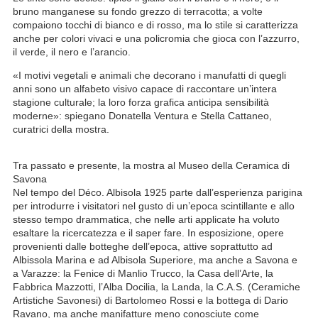
bruno manganese su fondo grezzo di terracotta; a volte
compaiono tocchi di bianco e di rosso, ma lo stile si caratterizza
anche per colori vivaci e una policromia che gioca con l’azzurro,
il verde, il nero e l’arancio.
«I motivi vegetali e animali che decorano i manufatti di quegli
anni sono un alfabeto visivo capace di raccontare un’intera
stagione culturale; la loro forza grafica anticipa sensibilità
moderne»: spiegano Donatella Ventura e Stella Cattaneo,
curatrici della mostra.
Tra passato e presente, la mostra al Museo della Ceramica di
Savona
Nel tempo del Déco. Albisola 1925 parte dall’esperienza parigina
per introdurre i visitatori nel gusto di un’epoca scintillante e allo
stesso tempo drammatica, che nelle arti applicate ha voluto
esaltare la ricercatezza e il saper fare. In esposizione, opere
provenienti dalle botteghe dell’epoca, attive soprattutto ad
Albissola Marina e ad Albisola Superiore, ma anche a Savona e
a Varazze: la Fenice di Manlio Trucco, la Casa dell’Arte, la
Fabbrica Mazzotti, l’Alba Docilia, la Landa, la C.A.S. (Ceramiche
Artistiche Savonesi) di Bartolomeo Rossi e la bottega di Dario
Ravano, ma anche manifatture meno conosciute come