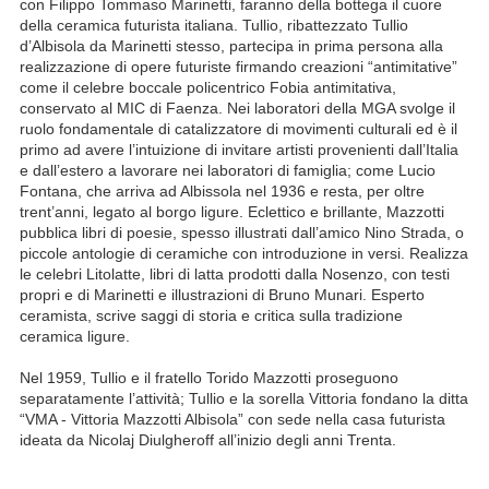
con Filippo Tommaso Marinetti, faranno della bottega il cuore
della ceramica futurista italiana. Tullio, ribattezzato Tullio
d’Albisola da Marinetti stesso, partecipa in prima persona alla
realizzazione di opere futuriste firmando creazioni “antimitative”
come il celebre boccale policentrico Fobia antimitativa,
conservato al MIC di Faenza. Nei laboratori della MGA svolge il
ruolo fondamentale di catalizzatore di movimenti culturali ed è il
primo ad avere l’intuizione di invitare artisti provenienti dall’Italia
e dall’estero a lavorare nei laboratori di famiglia; come Lucio
Fontana, che arriva ad Albissola nel 1936 e resta, per oltre
trent’anni, legato al borgo ligure. Eclettico e brillante, Mazzotti
pubblica libri di poesie, spesso illustrati dall’amico Nino Strada, o
piccole antologie di ceramiche con introduzione in versi. Realizza
le celebri Litolatte, libri di latta prodotti dalla Nosenzo, con testi
propri e di Marinetti e illustrazioni di Bruno Munari. Esperto
ceramista, scrive saggi di storia e critica sulla tradizione
ceramica ligure.
Nel 1959, Tullio e il fratello Torido Mazzotti proseguono
separatamente l’attività; Tullio e la sorella Vittoria fondano la ditta
“VMA - Vittoria Mazzotti Albisola” con sede nella casa futurista
ideata da Nicolaj Diulgheroff all’inizio degli anni Trenta.