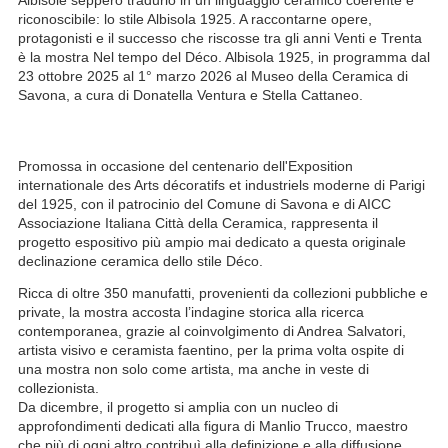
Albisole seppero tradurlo in un linguaggio ceramico coerente e
riconoscibile: lo stile Albisola 1925. A raccontarne opere,
protagonisti e il successo che riscosse tra gli anni Venti e Trenta
è la mostra Nel tempo del Déco. Albisola 1925, in programma dal
23 ottobre 2025 al 1° marzo 2026 al Museo della Ceramica di
Savona, a cura di Donatella Ventura e Stella Cattaneo.
Promossa in occasione del centenario dell'Exposition
internationale des Arts décoratifs et industriels moderne di Parigi
del 1925, con il patrocinio del Comune di Savona e di AICC
Associazione Italiana Città della Ceramica, rappresenta il
progetto espositivo più ampio mai dedicato a questa originale
declinazione ceramica dello stile Déco.
Ricca di oltre 350 manufatti, provenienti da collezioni pubbliche e
private, la mostra accosta l’indagine storica alla ricerca
contemporanea, grazie al coinvolgimento di Andrea Salvatori,
artista visivo e ceramista faentino, per la prima volta ospite di
una mostra non solo come artista, ma anche in veste di
collezionista.
Da dicembre, il progetto si amplia con un nucleo di
approfondimenti dedicati alla figura di Manlio Trucco, maestro
che più di ogni altro contribuì alla definizione e alla diffusione