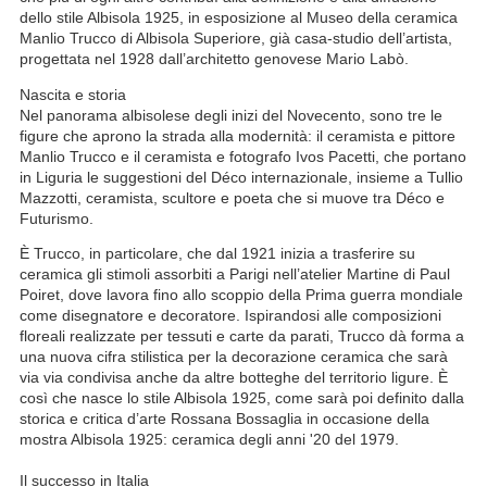
dello stile Albisola 1925, in esposizione al Museo della ceramica
Manlio Trucco di Albisola Superiore, già casa-studio dell’artista,
progettata nel 1928 dall’architetto genovese Mario Labò.
Nascita e storia
Nel panorama albisolese degli inizi del Novecento, sono tre le
figure che aprono la strada alla modernità: il ceramista e pittore
Manlio Trucco e il ceramista e fotografo Ivos Pacetti, che portano
in Liguria le suggestioni del Déco internazionale, insieme a Tullio
Mazzotti, ceramista, scultore e poeta che si muove tra Déco e
Futurismo.
È Trucco, in particolare, che dal 1921 inizia a trasferire su
ceramica gli stimoli assorbiti a Parigi nell’atelier Martine di Paul
Poiret, dove lavora fino allo scoppio della Prima guerra mondiale
come disegnatore e decoratore. Ispirandosi alle composizioni
floreali realizzate per tessuti e carte da parati, Trucco dà forma a
una nuova cifra stilistica per la decorazione ceramica che sarà
via via condivisa anche da altre botteghe del territorio ligure. È
così che nasce lo stile Albisola 1925, come sarà poi definito dalla
storica e critica d’arte Rossana Bossaglia in occasione della
mostra Albisola 1925: ceramica degli anni '20 del 1979.
Il successo in Italia