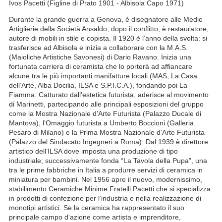
Ivos Pacetti (Figline di Prato 1901 - Albisola Capo 1971)
Durante la grande guerra a Genova, è disegnatore alle Medie
Artiglierie della Società Ansaldo; dopo il conflitto, è restauratore,
autore di mobili in stile e copista. Il 1920 è l’anno della svolta: si
trasferisce ad Albisola e inizia a collaborare con la M.A.S.
(Maioliche Artistiche Savonesi) di Dario Ravano. Inizia una
fortunata carriera di ceramista che lo porterà ad affiancare
alcune tra le più importanti manifatture locali (MAS, La Casa
dell’Arte, Alba Docilia, ILSA e S.P.I.C.A.), fondando poi La
Fiamma. Catturato dall’estetica futurista, aderisce al movimento
di Marinetti, partecipando alle principali esposizioni del gruppo
come la Mostra Nazionale d'Arte Futurista (Palazzo Ducale di
Mantova), l’Omaggio futurista a Umberto Boccioni (Galleria
Pesaro di Milano) e la Prima Mostra Nazionale d'Arte Futurista
(Palazzo del Sindacato Ingegneri a Roma). Dal 1939 è direttore
artistico dell’ILSA dove imposta una produzione di tipo
industriale; successivamente fonda “La Tavola della Pupa”, una
tra le prime fabbriche in Italia a produrre servizi di ceramica in
miniatura per bambini. Nel 1956 apre il nuovo, modernissimo,
stabilimento Ceramiche Minime Fratelli Pacetti che si specializza
in prodotti di confezione per l’industria e nella realizzazione di
monotipi artistici. Se la ceramica ha rappresentato il suo
principale campo d'azione come artista e imprenditore,