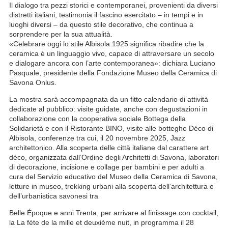
Il dialogo tra pezzi storici e contemporanei, provenienti da diversi
distretti italiani, testimonia il fascino esercitato – in tempi e in
luoghi diversi – da questo stile decorativo, che continua a
sorprendere per la sua attualità.
«Celebrare oggi lo stile Albisola 1925 significa ribadire che la
ceramica è un linguaggio vivo, capace di attraversare un secolo
e dialogare ancora con l’arte contemporanea»: dichiara Luciano
Pasquale, presidente della Fondazione Museo della Ceramica di
Savona Onlus.
La mostra sarà accompagnata da un fitto calendario di attività
dedicate al pubblico: visite guidate, anche con degustazioni in
collaborazione con la cooperativa sociale Bottega della
Solidarietà e con il Ristorante BINO, visite alle botteghe Déco di
Albisola, conferenze tra cui, il 20 novembre 2025, Jazz
architettonico. Alla scoperta delle città italiane dal carattere art
déco, organizzata dall’Ordine degli Architetti di Savona, laboratori
di decorazione, incisione e collage per bambini e per adulti a
cura del Servizio educativo del Museo della Ceramica di Savona,
letture in museo, trekking urbani alla scoperta dell’architettura e
dell’urbanistica savonesi tra
Belle Époque e anni Trenta, per arrivare al finissage con cocktail,
la La féte de la mille et deuxième nuit, in programma il 28